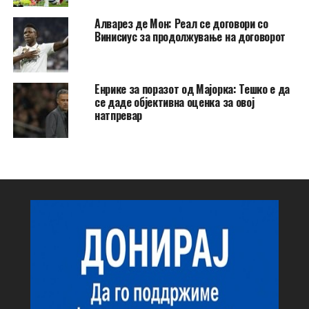
Алварез де Мон: Реал се договори со
Винисиус за продолжување на договорот
Енрике за поразот од Мајорка: Тешко е да
се даде објективна оценка за овој
натпревар