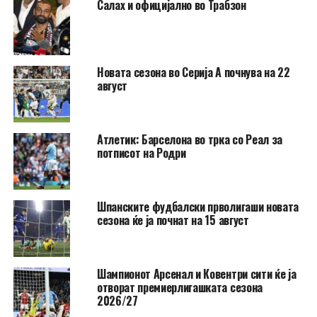
Салах и официјално во Трабзон
Новата сезона во Серија А почнува на 22
август
Атлетик: Барселона во трка со Реал за
потписот на Родри
Шпанските фудбалски прволигаши новата
сезона ќе ја почнат на 15 август
Шампионот Арсенал и Ковентри сити ќе ја
отворат премиерлигашката сезона
2026/27