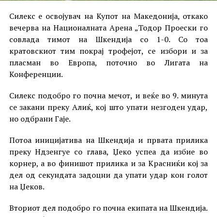
Силекс е освојувач на Купот на Македонија, откако
вечерва на Националната Арена „Тодор Проески го
совлада тимот на Шкендија со 1-0. Со тоа
кратовскиот тим покрај трофејот, се избори и за
пласман во Европа, поточно во Лигата на
Конференции.
Силекс подобро го почна мечот, и веќе во 9. минута
се закани преку Алиќ, кој што упати незгоден удар,
но одбрани Гаје.
Потоа иницијатива на Шкендија и првата прилика
преку Ндзенгуе со глава, Џеко успеа да избие во
корнер, а во финишот прилика и за Красниќи кој за
дел од секундата задоцни да упати удар кон голот
на Џеков.
Вториот дел подобро го почна екипата на Шкендија.