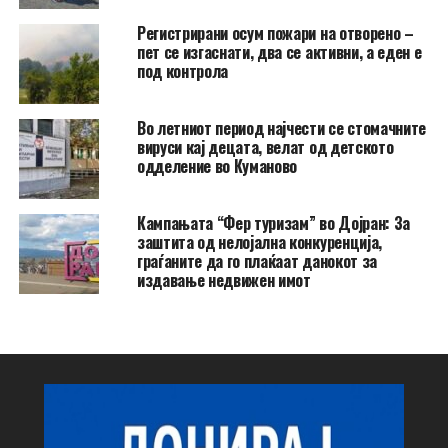
Регистрирани осум пожари на отворено –
пет се изгаснати, два се активни, а еден е
под контрола
Во летниот период најчести се стомачните
вируси кај децата, велат од детското
одделение во Куманово
Кампањата “Фер туризам” во Дојран: За
заштита од нелојална конкуренција,
граѓаните да го плаќаат данокот за
издавање недвижен имот