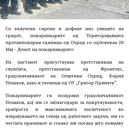
Со вклучени сирени и дефиле низ улиците на
градот, пожарникарите од Територијалната
противпожарна единица од Охрид го одбележаа 20
Мај – Денот на пожарникарите.
На настанот присуствуваа претставници на
службата, претставници од Фронтекс,
градоначалникот на Општина Охрид, Кирил
Пецаков, како и ученици од ОУ „Григор Прличев“.
Пожарникарите ги поздрави градоначалникот
Пецаков, кој им се заблагодари за пожртвуваноста,
храброста и максималната посветеност во
извршувањето на секоја од работните задачи, им го
честита празникот и секако им посака што помалку