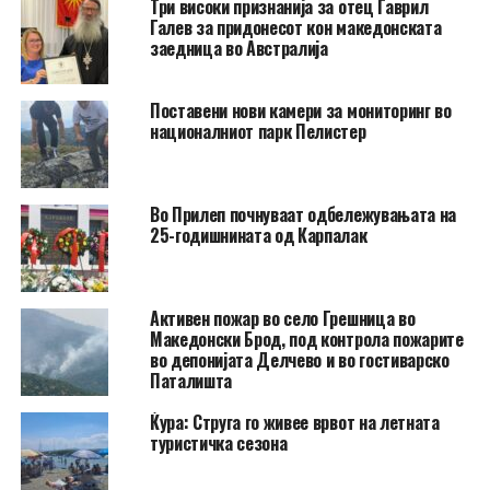
Три високи признанија за отец Гаврил
Галев за придонесот кон македонската
заедница во Австралија
Поставени нови камери за мониторинг во
националниот парк Пелистер
Во Прилеп почнуваат одбележувањата на
25-годишнината од Карпалак
Активен пожар во село Грешница во
Македонски Брод, под контрола пожарите
во депонијата Делчево и во гостиварско
Паталишта
Ќура: Струга го живее врвот на летната
туристичка сезона