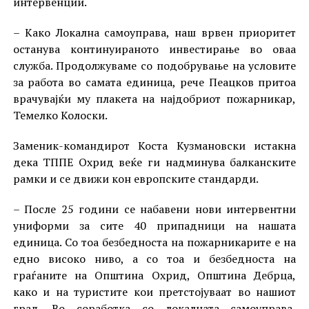
интервенции.
– Како Локална самоуправа, наш врвен приоритет
останува континуираното инвестирање во оваа
служба. Продолжуваме со подобрување на условите
за работа во самата единица, рече Пеацков притоа
врачувајќи му плакета на најдобриот пожарникар,
Темелко Колоски.
Заменик-командирот Коста Кузмановски истакна
дека ТППЕ Охрид веќе ги надминува балканските
рамки и се движи кон европските стандарди.
– После 25 години се набавени нови интервентни
униформи за сите 40 припадници на нашата
единица. Со тоа безбедноста на пожарникарите е на
едно високо ниво, а со тоа и безбедноста на
граѓаните на Општина Охрид, Општина Дебрца,
како и на туристите кои претстојуваат во нашиот
град. Во соработка со локалната самоуправа,