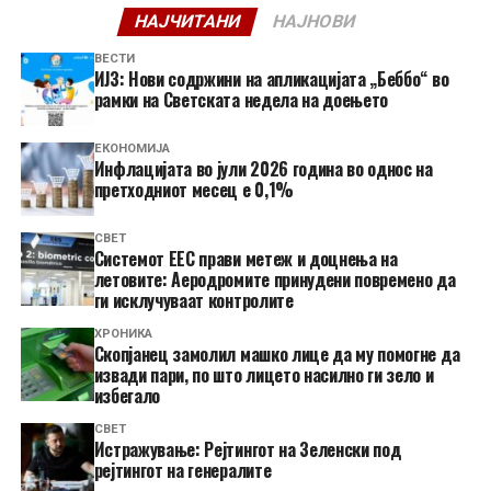
НАЈЧИТАНИ
НАЈНОВИ
ВЕСТИ
ИЈЗ: Нови содржини на апликацијата „Беббо“ во
рамки на Светската недела на доењето
ЕКОНОМИЈА
Инфлацијата во јули 2026 година во однос на
претходниот месец е 0,1%
СВЕТ
Системот ЕЕС прави метеж и доцнења на
летовите: Аеродромите принудени повремено да
ги исклучуваат контролите
ХРОНИКА
Скопјанец замолил машко лице да му помогне да
извади пари, по што лицето насилно ги зело и
избегало
СВЕТ
Истражување: Рејтингот на Зеленски под
рејтингот на генералите