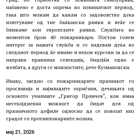
набавено е доста опрема во изминатиот период,
така што можам да кажам со задоволство дека
излегуваме од тие балкански рамки и веќе се
ближаме кон европските рамки. Службата во
моментов брои 40 пожарникари. Постои голем
интерес за нашата служба и се надевам дека во
следниот период ќе имаме и некои курсеви за да се
направи правилна селекција, бидејќи едно е
желбата, а други се можностите, рече Кузмановски.
Инаку, заедно со пожарникарите празникот го
прославија и најмладите охриѓани, дечињата од
основото училиште „Григор Прличев“, кои имаа
несекојдневна можност да бидат дел од
празничното дефиле односно да се повозат низ
градот со противпожарните возила.
мај 21, 2026