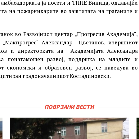
 амбасадорката ја посети и ТППЕ Виница, оддавајќи
ста на пожарникарите во заштитата на граѓаните и
танок во Развојниот центар „Прогресив Академија“,
а „Макпрогрес“ Александар Цветанов, извршниот
нов и директорката на Академијата Александра
за понатамошен развој, поддршка на младите и
т економски и образовен развој, се наведува во
 цитиран градоначалникот Костадиновски.
ПОВРЗАНИ ВЕСТИ