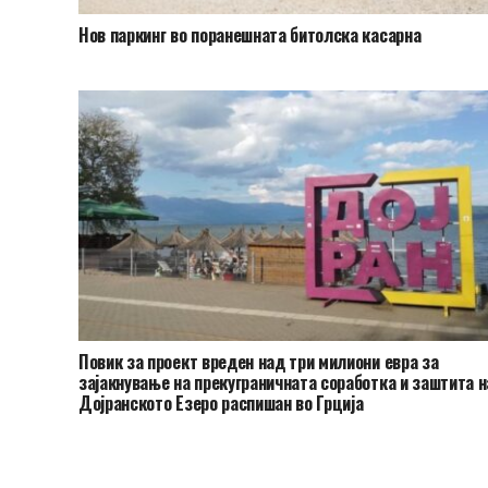
Нов паркинг во поранешната битолска касарна
Повик за проект вреден над три милиони евра за
зајакнување на прекуграничната соработка и заштита н
Дојранското Езеро распишан во Грција