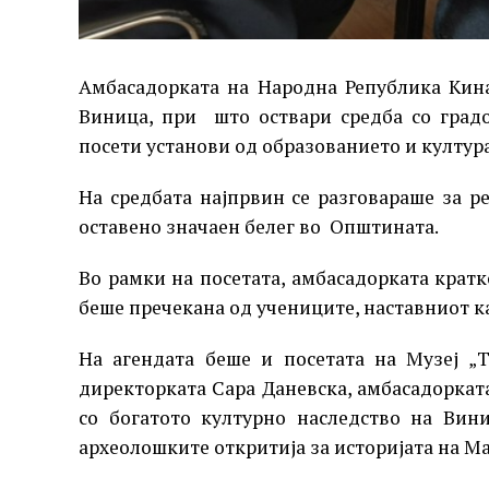
Амбасадорката на Народна Република Кина 
Виница, при што оствари средба со град
посети установи од образованието и култура
На средбата најпрвин се разговараше за 
оставено значаен белег во Општината.
Во рамки на посетата, амбасадорката кратк
беше пречекана од учениците, наставниот к
На агендата беше и посетата на Музеј „Т
директорката Сара Даневска, амбасадоркат
со богатото културно наследство на Вин
археолошките откритија за историјата на М