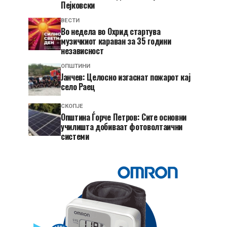
Пејковски
ВЕСТИ
Во недела во Охрид стартува
музичкиот караван за 35 години
независност
ОПШТИНИ
Јанчев: Целосно изгаснат пожарот кај
село Раец
СКОПЈЕ
Општина Ѓорче Петров: Сите основни
училишта добиваат фотоволтаични
системи