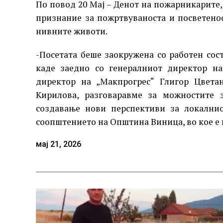
По повод 20 Мај – Денот на пожарникарите,
признание за пожртвуваноста и посветено
нивните животи.
-Посетата беше заокружена со работен сос
каде заедно со генералниот директор н
директор на „Макпрогрес“ Глигор Цвета
Кирилова, разговаравме за можностите 
создавање нови перспективи за локалнио
соопштението на Општина Виница, во кое е
мај 21, 2026