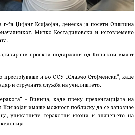
г-ѓа Џијанг Ксијаојан, денеска ја посети Општина
оначалникот, Митко Костадиновски и истовремено
та.
реализирани проекти поддржани од Кина кои имаат
о престојуваше и во ООУ „Славчо Стојменски“, каде
адар и стручната служба на училиштето.
еракота“ – Виница, каде преку презентацијата на
а Ксијаојан имаше можност поблиску да се запознае
ица, уникатните теракотни икони и значењето на
акедонија.