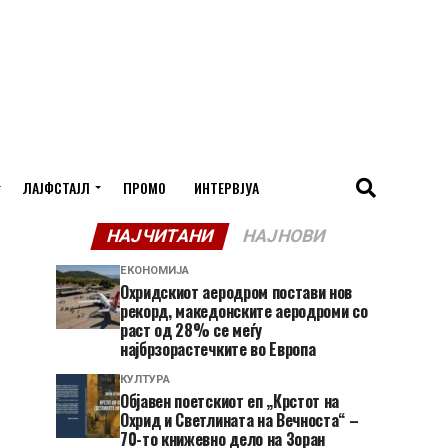
ЛАЈФСТАЈЛ
ПРОМО
ИНТЕРВЈУА
НАЈЧИТАНИ
НАЈНОВИ
ЕКОНОМИЈА
Охридскиот аеродром постави нов
рекорд, македонските аеродроми со
раст од 28% се меѓу
најбрзорастечките во Европа
КУЛТУРА
Објавен поетскиот еп „Крстот на
Охрид и Светлината на Вечноста“ –
70-то книжевно дело на Зоран