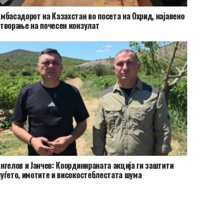
мбасадорот на Казахстан во посета на Охрид, најавено
творање на почесен конзулат
нгелов и Јанчев: Координираната акција ги заштити
уѓето, имотите и високостеблестата шума