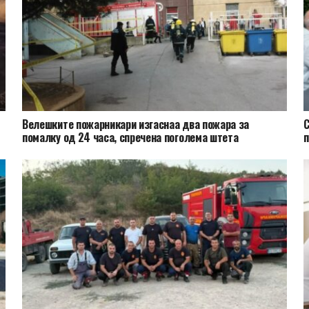
Велешките пожарникари изгаснаа два пожара за
С
помалку од 24 часа, спречена поголема штета
п