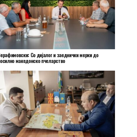
ерафимовски: Со дијалог и заеднички мерки до
осилно македонско пчеларство