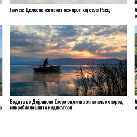
Јанчев: Целосно изгаснат пожарот кај село Раец
А
о
Водата во Дојранско Езеро одлична за капење според
А
а
микробиолошките индикатори
л