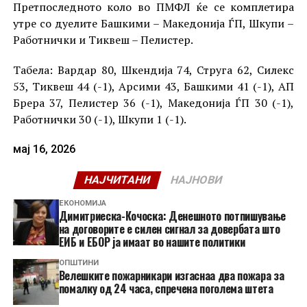
Претпоследното коло во ПМФЛ ќе се комплетира
утре со дуелите Башкими – Македонија ЃП, Шкупи –
Работнички и Тиквеш – Пелистер.
Табела: Вардар 80, Шкендија 74, Струга 62, Силекс
53, Тиквеш 44 (-1), Арсими 43, Башкими 41 (-1), АП
Брера 37, Пелистер 36 (-1), Македонија ЃП 30 (-1),
Работнички 30 (-1), Шкупи 1 (-1).
мај 16, 2026
НАЈЧИТАНИ
НАЈНОВИ
ЕКОНОМИЈА
Димитриеска-Кочоска: Денешното потпишување
на договорите е силен сигнал за довербата што
ЕИБ и ЕБОР ја имаат во нашите политики
ОПШТИНИ
Велешките пожарникари изгаснаа два пожара за
помалку од 24 часа, спречена поголема штета