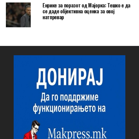
Енрике за поразот од Мајорка: Тешко е да
се даде објективна оценка за овој
натпревар