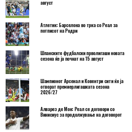
август
Атлетик: Барселона во трка со Реал за
потписот на Родри
Шпанските фудбалски прволигаши новата
сезона ќе ја почнат на 15 август
Шампионот Арсенал и Ковентри сити ќе ја
отворат премиерлигашката сезона
2026/27
Алварез де Мон: Реал се договори со
Винисиус за продолжување на договорот