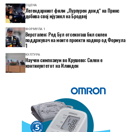
СЦЕНА
Легендарниот филм „Пурпурен дожд“ на Принс
добива свој мјузикл на Бродвеј
ФОРМУЛА 1
Верстапен: Ред Бул отсекогаш бил силен
поддржувач на моите проекти надвор од Формула
1
КУЛТУРА
Научен симпозиум во Крушево: Силен е
континуитетот на Илинден