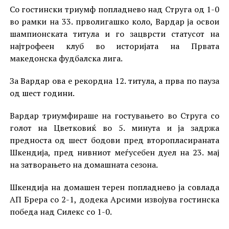
Со гостински триумф попладнево над Струга од 1-0
во рамки на 33. прволигашко коло, Вардар ја освои
шампионската титула и го зацврсти статусот на
најтрофеен клуб во историјата на Првата
македонска фудбалска лига.
За Вардар ова е рекордна 12. титула, а прва по пауза
од шест години.
Вардар триумфираше на гостувањето во Струга со
голот на Цветковиќ во 5. минута и ја задржа
предноста од шест бодови пред второпласираната
Шкендија, пред нивниот меѓусебен дуел на 23. мај
на затворањето на домашната сезона.
Шкендија на домашен терен попладнево ја совлада
АП Брера со 2-1, додека Арсими извојува гостинска
победа над Силекс со 1-0.