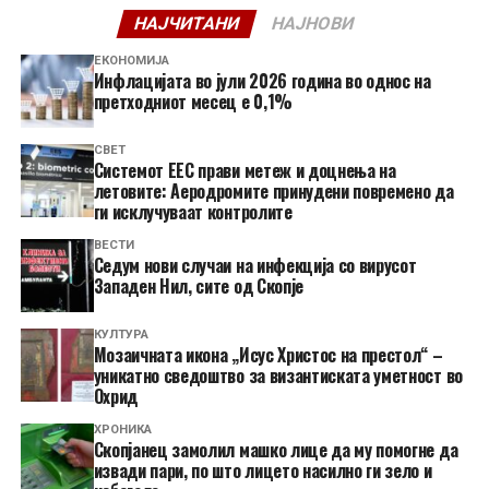
НАЈЧИТАНИ
НАЈНОВИ
ЕКОНОМИЈА
Инфлацијата во јули 2026 година во однос на
претходниот месец е 0,1%
СВЕТ
Системот ЕЕС прави метеж и доцнења на
летовите: Аеродромите принудени повремено да
ги исклучуваат контролите
ВЕСТИ
Седум нови случаи на инфекција со вирусот
Западен Нил, сите од Скопје
КУЛТУРА
Мозаичната икона „Исус Христос на престол“ –
уникатно сведоштво за византиската уметност во
Охрид
ХРОНИКА
Скопјанец замолил машко лице да му помогне да
извади пари, по што лицето насилно ги зело и