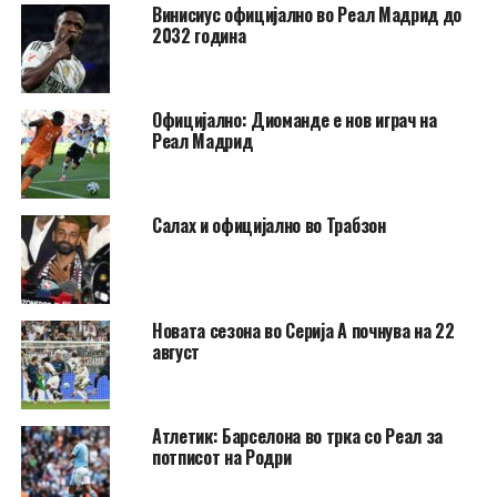
Винисиус официјално во Реал Мадрид до
2032 година
Официјално: Диоманде е нов играч на
Реал Мадрид
Салах и официјално во Трабзон
Новата сезона во Серија А почнува на 22
август
Атлетик: Барселона во трка со Реал за
потписот на Родри