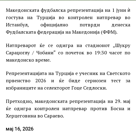
Македонската фудбалска репрезентација на 1 јуни ѝ
гостува на Турција во контролен натпревар во
Истанбул, официјално потврди денеска
Фудбалската федерација на Македонија (ФФМ).
Натпреварот ќе се одигра на стадионот „Шукру
Сараџоглу / Чобани“ со почеток во 19:30 часот по
македонско време.
Репрезентацијата на Турција е учесник на Светското
првенство 2026 и ќе биде сериозен тест за
избраниците на селекторот Гоце Седлоски.
Претходно, македонската репрезентација на 29. мај
ќе одигра контролен натпревар против Босна и
Херцеговина во Сараево.
мај 16, 2026