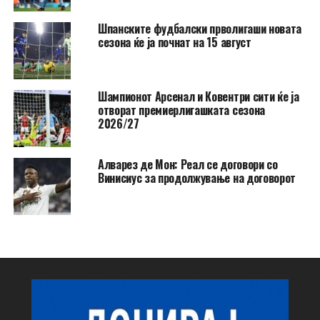
Шпанските фудбалски прволигаши новата
сезона ќе ја почнат на 15 август
Шампионот Арсенал и Ковентри сити ќе ја
отворат премиерлигашката сезона
2026/27
Алварез де Мон: Реал се договори со
Винисиус за продолжување на договорот