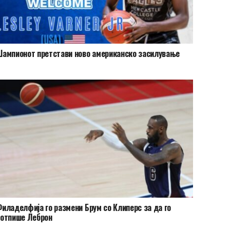
ампионот претстави ново американско засилување
иладелфија го размени Брум со Клиперс за да го
потпише Леброн