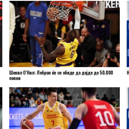
Шекил О’Нил: Леброн ќе се обиде да дојде до 50.000
Н
поени