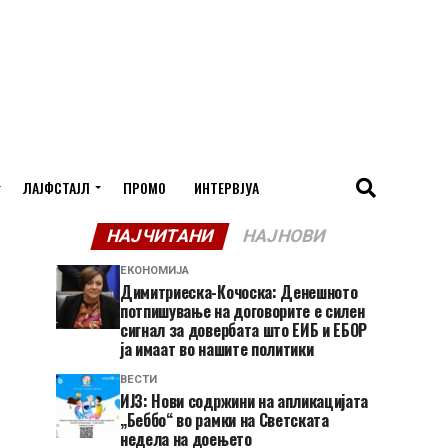
ЛАЈФСТАЈЛ
ПРОМО
ИНТЕРВЈУА
НАЈЧИТАНИ
НАЈНОВИ
ЕКОНОМИЈА
Димитриеска-Кочоска: Денешното
потпишување на договорите е силен
сигнал за довербата што ЕИБ и ЕБОР
ја имаат во нашите политики
ВЕСТИ
ИЈЗ: Нови содржини на апликацијата
„Беббо“ во рамки на Светската
недела на доењето