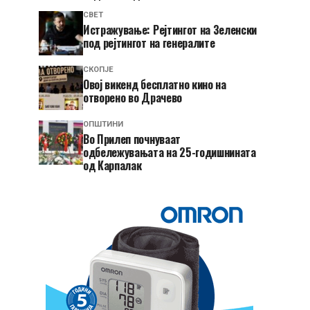
СВЕТ
Истражување: Рејтингот на Зеленски
под рејтингот на генералите
СКОПЈЕ
​Овој викенд бесплатно кино на
отворено во Драчево
ОПШТИНИ
Во Прилеп почнуваат
одбележувањата на 25-годишнината
од Карпалак