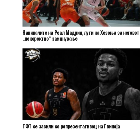
Навивачите на Реал Мадрид лути на Хезоња за неговот
„некоректно“ заминување
ТФТ се засили со репрезентативец на Гвинеја