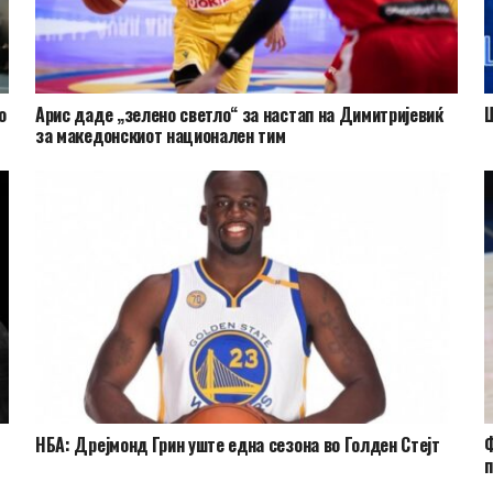
о
Арис даде „зелено светло“ за настап на Димитријевиќ
Ш
за македонскиот национален тим
НБА: Дрејмонд Грин уште една сезона во Голден Стејт
Ф