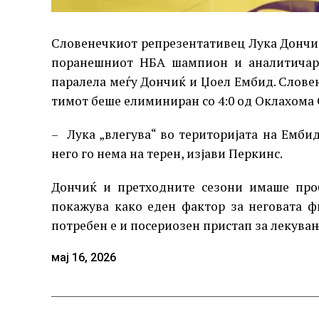
Словенечкиот репрезентативец Лука Дончиќ
поранешниот НБА шампион и аналитичар 
паралела меѓу Дончиќ и Џоел Ембид. Словен
тимот беше елиминиран со 4:0 од Оклахома 
– Лука „влегува“ во територијата на Ембид
него го нема на терен, изјави Перкинс.
Дончиќ и претходните сезони имаше проб
покажува како еден фактор за неговата ф
потребен е и посериозен пристап за лекува
мај 16, 2026