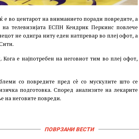
 е во центарот на вниманието поради повредите, а
на телевизијата ЕСПН Кендрик Перкинс повлече
ецот не одигра ниту еден натпревар во плеј офот, а
Сити.
. Кога е најпотребен на неговиот тим во плеј офот,
леми со повредите пред сè со мускулите што се
изичка подготовка. Според анализите на лекарите
ње на неговите повреди.
ПОВРЗАНИ ВЕСТИ