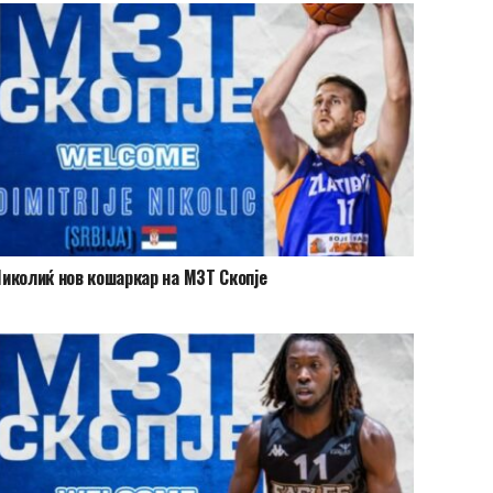
иколиќ нов кошаркар на МЗТ Скопје