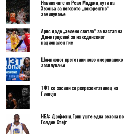
Навивачите на Реал Мадрид лути на
Хезоња за неговото „некоректно“
заминување
Арис даде „зелено светло“ за настап на
Димитријевиќ за македонскиот
национален тим
Шампионот претстави ново американско
засилување
ТФТ се засили со репрезентативец на
Гвинеја
НБА: Дрејмонд Грин уште една сезона во
Голден Стејт