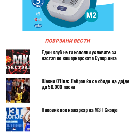
ПОВРЗАНИ ВЕСТИ
Еден клуб не ги исполни условите за
настап во кошаркарската Супер лига
Шекил О’Нил: Леброн ќе се обиде да дојде
до 50.000 поени
Николиќ нов кошаркар на МЗТ Скопје