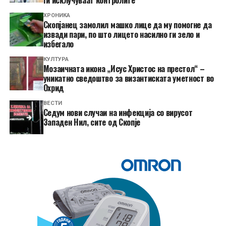
ХРОНИКА
Скопјанец замолил машко лице да му помогне да
извади пари, по што лицето насилно ги зело и
избегало
КУЛТУРА
Мозаичната икона „Исус Христос на престол“ –
уникатно сведоштво за византиската уметност во
Охрид
ВЕСТИ
Седум нови случаи на инфекција со вирусот
Западен Нил, сите од Скопје