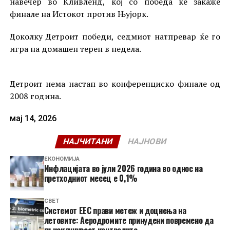
навечер во Кливленд, кој со победа ќе закаже
финале на Истокот против Њујорк.
Доколку Детроит победи, седмиот натпревар ќе го
игра на домашен терен в недела.
Детроит нема настап во конференциско финале од
2008 година.
мај 14, 2026
НАЈЧИТАНИ
НАЈНОВИ
ЕКОНОМИЈА
Инфлацијата во јули 2026 година во однос на
претходниот месец е 0,1%
СВЕТ
Системот ЕЕС прави метеж и доцнења на
летовите: Аеродромите принудени повремено да
ги исклучуваат контролите