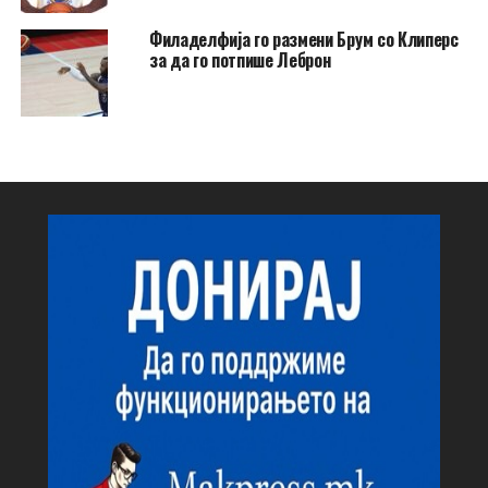
Филаделфија го размени Брум со Клиперс
за да го потпише Леброн