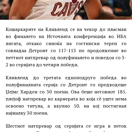
Кошаркарите на Кливленд се на чекор до пласман
во финалето на Источната конференција во НБА
лигата, откако синоќа на гостински терен го
совладаа Детроит со 117-113 по продолжение во
петтиот натпревар од полуфиналето и поведоа со 3-
2 во серијата до четири победи.
Кливленд до третата едноподруго победа во
полуфиналната серија со Детроит го предводеше
Џејмс Харден со 30 поени. Ова беше неговиот 185.
плејоф натпревар во кариерата во која сè уште нема
освоено титула, а вкупно 50. на кој постигнал
најмалку 30 поени.
Шестиот натпревар од серијата се игра в петок