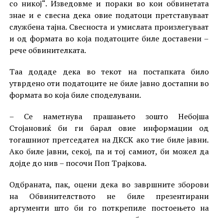
со никој“. Изведовме и пораки во кои обвинетата
знае и е свесна дека овие податоци претставуваат
службена тајна. Свесноста и умислата произлегуваат
и од формата во која податоците биле доставени –
рече обвинителката.
Таа додаде дека во текот на постапката било
утврдено оти податоците не биле јавно достапни во
формата во која биле споделувани.
– Се наметнува прашањето зошто Небојша
Стојановиќ би ги барал овие информации од
тогашниот претседател на ДКСК ако тие биле јавни.
Ако биле јавни, секој, па и тој самиот, би можел да
дојде до нив – посочи Поп Трајкова.
Одбраната, пак, оцени дека во завршните зборови
на Обвинителството не биле презентирани
аргументи што би го поткрепиле постоењето на