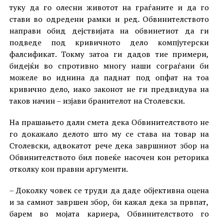
туку да го олесни животот на граѓаните и да го
стави во одредени рамки и ред. Обвинителството
направи обид дејствијата на обвинетиот да ги
подведе под кривичното дело компјутерски
фалсификат. Токму затоа ги дадов тие примери,
бидејќи во спротивно многу наши сограѓани би
можеле во иднина да паднат под опфат на тоа
кривично дело, иако законот не ги предвидува на
таков начин – изјави бранителот на Столевски.
На прашањето дали смета дека Обвинителството не
го докажало делото што му се става на товар на
Столевски, адвокатот рече дека завршниот збор на
Обвинителството бил повеќе насочен кон реторика
отколку кон правни аргументи.
– Доколку човек се труди да даде објективна оцена
и за самиот завршен збор, би кажал дека за првпат,
барем во мојата кариера, Обвинителството го