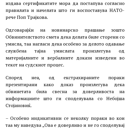
издава сертификатите мора да постапува согласно
правилата и начелата што ги воспоставува НАТО-
рече Поп Трајкова.
Одговарајќи на новинарско прашање зошто
Обвинителството смета дека делата биле сторени со
умисла, таа нагласи дека особено за делото одавање
службена тајна умислата произлегува од
материјалните и вербалните докази изведени во
текот на судскиот процес.
Според неа, од екстрахираните пораки
презентирани како доказ произлегува дека
обвинетата била свесна за доверливоста на
информациите што ги споделувала со Небојша
Стојановиќ.
– Особено индикативни се неколку пораки во кои
таа му наведува „Ова е доверливо и не го споделувај