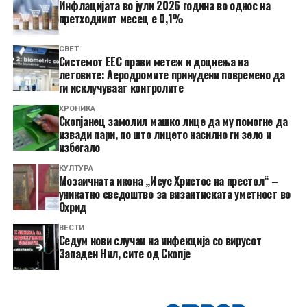
Инфлацијата во јули 2026 година во однос на
претходниот месец е 0,1%
СВЕТ
Системот ЕЕС прави метеж и доцнења на
летовите: Аеродромите принудени повремено да
ги исклучуваат контролите
ХРОНИКА
Скопјанец замолил машко лице да му помогне да
извади пари, по што лицето насилно ги зело и
избегало
КУЛТУРА
Мозаичната икона „Исус Христос на престол“ –
уникатно сведоштво за византиската уметност во
Охрид
ВЕСТИ
Седум нови случаи на инфекција со вирусот
Западен Нил, сите од Скопје