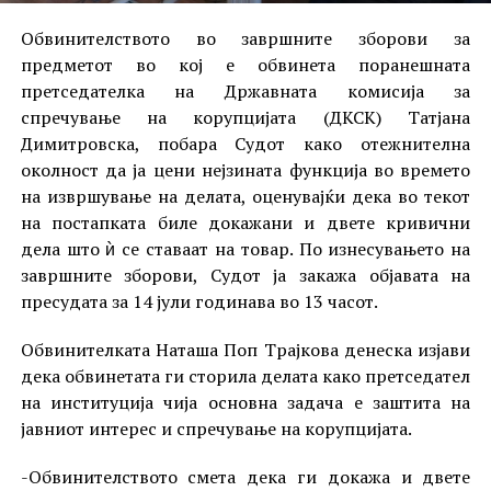
Обвинителството во завршните зборови за
предметот во кој е обвинета поранешната
претседателка на Државната комисија за
спречување на корупцијата (ДКСК) Татјана
Димитровска, побара Судот како отежнителна
околност да ја цени нејзината функција во времето
на извршување на делата, оценувајќи дека во текот
на постапката биле докажани и двете кривични
дела што ѝ се ставаат на товар. По изнесувањето на
завршните зборови, Судот ја закажа објавата на
пресудата за 14 јули годинава во 13 часот.
Обвинителката Наташа Поп Трајкова денеска изјави
дека обвинетата ги сторила делата како претседател
на институција чија основна задача е заштита на
јавниот интерес и спречување на корупцијата.
-Обвинителството смета дека ги докажа и двете