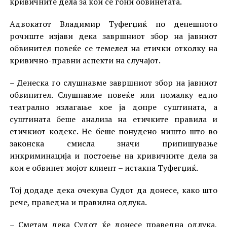
кривичните дела за кои се гони обвинетата.
Адвокатот Владимир Туфегџиќ по денешното
рочиште изјави дека завршниот збор на јавниот
обвинител повеќе се темелел на етички отколку на
кривично-правни аспекти на случајот.
– Денеска го слушнавме завршниот збор на јавниот
обвинител. Слушнавме повеќе или помалку едно
театрално излагање кое ја допре суштината, а
суштината беше анализа на етичките правила и
етичкиот кодекс. Не беше понудено ништо што во
законска смисла значи припишување
инкриминација и постоење на кривичните дела за
кои е обвинет мојот клиент – истакна Туфегџиќ.
Тој додаде дека очекува Судот да донесе, како што
рече, праведна и правилна одлука.
– Сметам дека Судот ќе донесе праведна одлука,