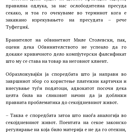
правилна одлука, за нас ослободителна пресуда
секако, и тоа го очекуваме во терминот кога е
закажано изрекувањето на пресудата – рече
Туфегџиќ.
Бранителот на обвинетиот Миле Столевски, пак,
оцени дека Обвинителството не успеало да го
докаже кривичното дело компјутерски фалсификат
што му се става на товар на неговиот клиент.
Образложувајќи ја споредбата што ја направи во
завршниот збор со користење платежни картички и
внесување туѓи податоци, адвокатот посочи дека
целта била на сликовит начин да ја доближи
правната проблематика до секојдневниот живот.
– Таква е споредбата затоа што наоѓа аналогија во
секојдневниот живот. Поентата на секое законско
регулирање на која било материја е не да го отежни,