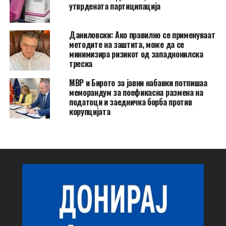
утврдената партиципација
Даниловски: Ако правилно се применуваат
методите на заштита, може да се
минимизира ризикот од западнонилска
треска
МВР и Бирото за јавни набавки потпишаа
меморандум за поефикасна размена на
податоци и заедничка борба против
корупцијата