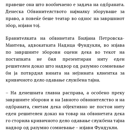
правеше она што вообичаено е задача на одбраната.
Денеска Обвинителството најмалку зборуваше за
право, а повеќе беше театар во однос на завршниот
збор, изјави тој.
Бранителката на обвинетата Билјана Петровска-
Мантева, адвокатката Надица Фундукли, во изјава
по завршните зборови оцени дека во текот на
постапката не бил презентиран ниту еден
решителен доказ што надвор од разумно сомневање
би ја потврдил вината на нејзината клиентка за
кривичното дело одавање службена тајна.
– На денешната главна расправа, а особено преку
завршните зборови и на Јавното обвинителство и на
одбраната, сметам дека објективно не постои ниту
еден решителен доказ на товар на обвинетата дека
го сторила кривичното дело одавање службена тајна
надвор од разумно сомневање – изјави Фундукли.