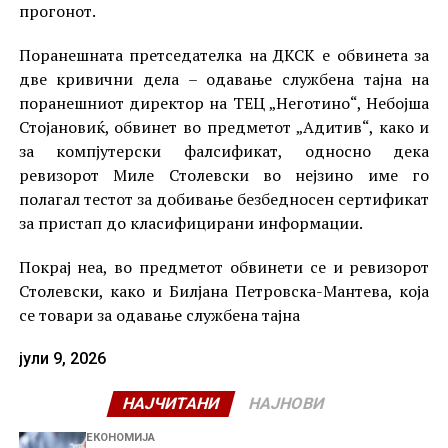
прогонот.
Поранешната претседателка на ДКСК е обвинета за
две кривични дела – одавање службена тајна на
поранешниот директор на ТЕЦ „Неготино“, Небојша
Стојановиќ, обвинет во предметот „Адитив“, како и
за компјутерски фалсификат, односно дека
ревизорот Миле Столевски во нејзино име го
полагал тестот за добивање безбедносен сертификат
за пристап до класифицирани информации.
Покрај неа, во предметот обвинети се и ревизорот
Столевски, како и Билјана Петровска-Мантева, која
се товари за одавање службена тајна
јули 9, 2026
НАЈЧИТАНИ
НАЈНОВИ
ЕКОНОМИЈА