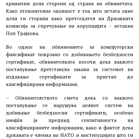
кривични дела сторени од страна на обвинетата.
Како отежнителна околност е тоа што истата овие
дела ги сторила како претседател на Државната
комисија за спречување на корупцијата – истакна
Поп Трајкова.
Во однос на обвинението за компјутерски
фалсификат поврзано со добивањето безбедносен
сертификат, обвинителката посочи дека ваквото
постапување претставува закана за системот на
издавање сертификати за пристап до
класифицирани информации.
– Обвинителството смета дека со ваквото
постапување се нарушува целиот систем на
добивање безбедносни сертификати, особено
имајќи ја предвид сензитивноста на
класифицираните информации, како и фактот дека
државата е членка на НАТО и институцијата што ги