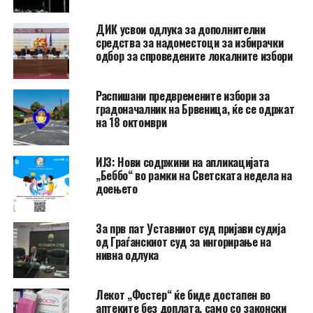
ДИК усвои одлука за дополнителни
средства за надоместоци за избирачки
одбор за спроведените локалните избори
Распишани предвремените избори за
градоначалник на Брвеница, ќе се одржат
на 18 октомври
ИЈЗ: Нови содржини на апликацијата
„Беббо“ во рамки на Светската недела на
доењето
За прв пат Уставниот суд пријави судија
од Граѓанскиот суд за ингорирање на
нивна одлука
Лекот „Фостер“ ќе биде достапен во
аптеките без доплата, само со законски