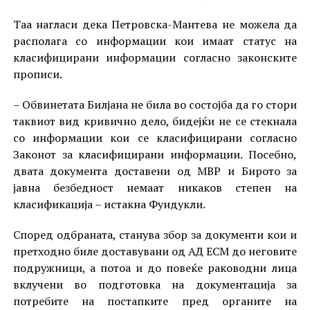
Таа нагласи дека Петровска-Мантева не можела да
располага со информации кои имаат статус на
класифицирани информации согласно законските
прописи.
– Обвинетата Билјана не била во состојба да го стори
таквиот вид кривично дело, бидејќи не се стекнала
со информации кои се класифицирани согласно
Законот за класифицирани информации. Посебно,
двата документа доставени од МВР и Бирото за
јавна безбедност немаат никаков степен на
класификација – истакна Фундукли.
Според одбраната, станува збор за документи кои и
претходно биле доставувани од АД ЕСМ до неговите
подружници, а потоа и до повеќе раководни лица
вклучени во подготовка на документација за
потребите на постапките пред органите на