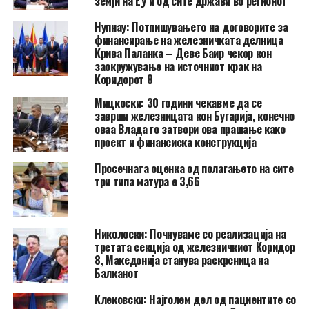
земји на ЕУ и од сите држави во регионот
Нупнау: Потпишувањето на договорите за
финансирање на железничката делница
Крива Паланка – Деве Баир чекор кон
заокружување на источниот крак на
Коридорот 8
Мицкоски: 30 години чекавме да се
заврши железницата кон Бугарија, конечно
оваа Влада го затвори ова прашање како
проект и финансиска конструкција
Просечната оценка од полагањето на сите
три типа матура е 3,66
Николоски: Почнуваме со реализација на
третата секција од железничкиот Коридор
8, Македонија станува раскрсница на
Балканот
Клековски: Најголем дел од пациентите сo