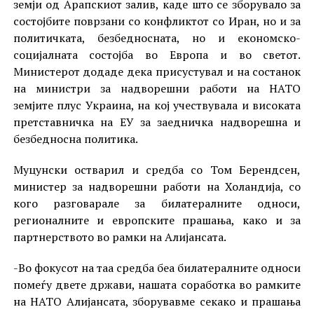
земји од Арапскиот залив, каде што се зборувало за
состојбите поврзани со конфликтот со Иран, но и за
политичката, безбедносната, но и економско-
социјалната состојба во Европа и во светот.
Министерот додаде дека присустувал и на состанок
на министри за надворешни работи на НАТО
земјите плус Украина, на кој учествувала и високата
претставничка на ЕУ за заедничка надворешна и
безбедносна политика.
Муцунски остварил и средба со Том Берендсен,
министер за надворешни работи на Холандија, со
кого разговарале за билатералните односи,
регионалните и европските прашања, како и за
партнерството во рамки на Алијансата.
-Во фокусот на таа средба беа билатералните односи
помеѓу двете држави, нашата соработка во рамките
на НАТО Алијансата, зборувавме секако и прашања