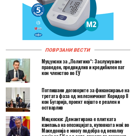
ПОВРЗАНИ ВЕСТИ
Муцунски за „Политико“: Заслужуваме
праведен, предвидлив и кредибилен пат
кон членство во ЕУ
Потпишани договорите за финансирање на
третата фаза од железничкиот Коридор 8
кон Бугарија, проект којшто е реален и
остварлив
Мицкоски: Демантирана е плитката
кампања на опозицијата, куповната моќ во
Македонија е многу подобра од неколку