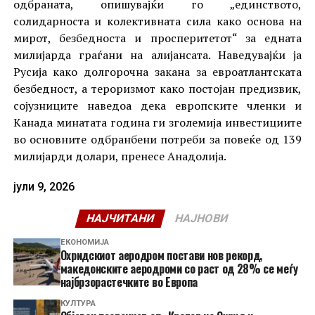
одбраната, опишувајќи го „единството,
солидарноста и колективната сила како основа на
мирот, безбедноста и просперитетот“ за едната
милијарда граѓани на алијансата. Наведувајќи ја
Русија како долгорочна закана за евроатлантската
безбедност, а тероризмот како постојан предизвик,
сојузниците наведоа дека европските членки и
Канада минатата година ги зголемија инвестициите
во основните одбранбени потреби за повеќе од 139
милијарди долари, пренесе Анадолија.
јули 9, 2026
НАЈЧИТАНИ
НАЈНОВИ
ЕКОНОМИЈА
Охридскиот аеродром постави нов рекорд,
македонските аеродроми со раст од 28% се меѓу
најбрзорастечките во Европа
КУЛТУРА