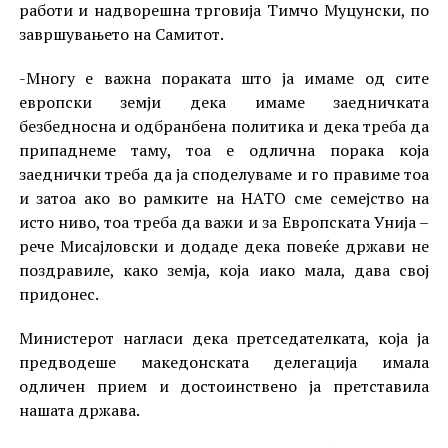
работи и надворешна трговија Тимчо Муцунски, по
завршувањето на Самитот.
-Многу е важна пораката што ја имаме од сите
европски земји дека имаме заедничката
безбедносна и одбранбена политика и дека треба да
припаднеме таму, тоа е одлична порака која
заеднички треба да ја споделуваме и го правиме тоа
и затоа ако во рамките на НАТО сме семејство на
исто ниво, тоа треба да важи и за Европската Унија –
рече Мисајловски и додаде дека повеќе држави не
поздравиле, како земја, која иако мала, дава свој
придонес.
Министерот нагласи дека претседателката, која ја
предводеше македонската делегација имала
одличен прием и достоинствено ја претставила
нашата држава.