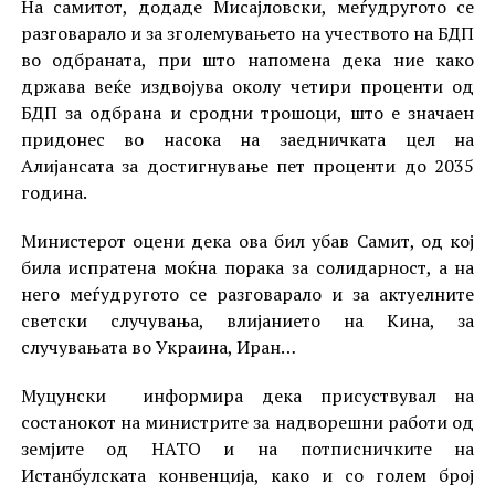
На самитот, додаде Мисајловски, меѓудругото се
разговарало и за зголемувањето на учеството на БДП
во одбраната, при што напомена дека ние како
држава веќе издвојува околу четири проценти од
БДП за одбрана и сродни трошоци, што е значаен
придонес во насока на заедничката цел на
Алијансата за достигнување пет проценти до 2035
година.
Министерот оцени дека ова бил убав Самит, од кој
била испратена моќна порака за солидарност, а на
него меѓудругото се разговарало и за актуелните
светски случувања, влијанието на Кина, за
случувањата во Украина, Иран…
Муцунски информира дека присуствувал на
состанокот на министрите за надворешни работи од
земјите од НАТО и на потписничките на
Истанбулската конвенција, како и со голем број