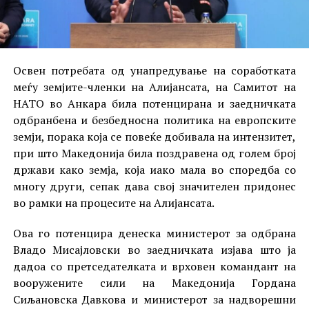
Освен потребата од унапредување на соработката
меѓу земјите-членки на Алијансата, на Самитот на
НАТО во Анкара била потенцирана и заедничката
одбранбена и безбедносна политика на европските
земји, порака која се повеќе добивала на интензитет,
при што Македонија била поздравена од голем број
држави како земја, која иако мала во споредба со
многу други, сепак дава свој значителен придонес
во рамки на процесите на Алијансата.
Ова го потенцира денеска министерот за одбрана
Владо Мисајловски во заедничката изјава што ја
дадоа со претседателката и врховен командант на
вооружените сили на Македонија Гордана
Сиљановска Давкова и министерот за надворешни