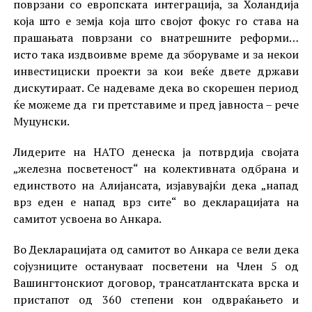
поврзани со европската интеграција, за Холандија
која што е земја која што својот фокус го става на
прашањата поврзани со внатрешните реформи…
исто така издвоивме време да зборуваме и за некои
инвестициски проекти за кои веќе двете држави
дискутираат. Се надеваме дека во скорешен период
ќе можеме да ги претставиме и пред јавноста – рече
Муцунски.
Лидерите на НАТО денеска ја потврдија својата
„железна посветеност“ на колективната одбрана и
единството на Алијансата, изјавувајќи дека „напад
врз еден е напад врз сите“ во декларацијата на
самитот усвоена во Анкара.
Во Декларацијата од самитот во Анкара се вели дека
сојузниците остануваат посветени на Член 5 од
Вашингтонскиот договор, трансатлантската врска и
пристапот од 360 степени кон одвраќањето и