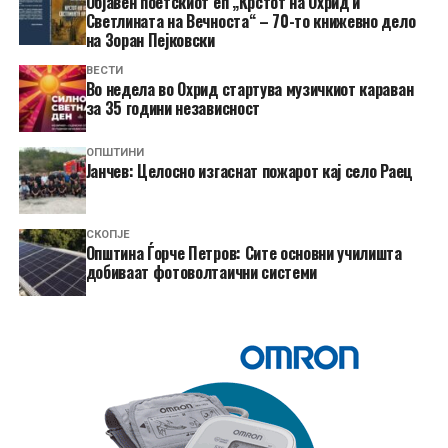
Објавен поетскиот еп „Крстот на Охрид и
Светлината на Вечноста“ – 70-то книжевно дело
на Зоран Пејковски
ВЕСТИ
Во недела во Охрид стартува музичкиот караван
за 35 години независност
ОПШТИНИ
Јанчев: Целосно изгаснат пожарот кај село Раец
СКОПЈЕ
Општина Ѓорче Петров: Сите основни училишта
добиваат фотоволтаични системи