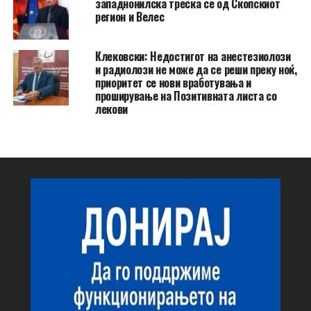
западнонилска треска се од Скопскиот
регион и Велес
Клековски: Недостигот на анестезиолози
и радиолози не може да се реши преку ноќ,
приоритет се нови вработувања и
проширување на Позитивната листа со
лекови