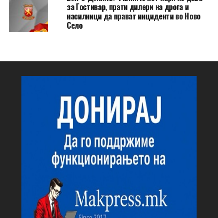
за Гостивар, прати дилери на дрога и
насилници да прават инциденти во Ново
Село