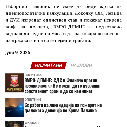
Изборниот законик не смее да биде жртва на
дневнополитички калкулации. Доколку СДС, Левица
и ДУИ изградат единствен став и покажат искрена
волја за договор, ВМРО-ДПМНЕ е подготвено
веднаш да седне на маса и да разговара во интерес
на државата и на сите нејзини граѓани.
јули 9, 2026
НАЈЧИТАНИ
НАЈНОВИ
ПОЛИТИКА
ВМРО-ДПМНЕ: СДС и Филипче против
независноста: Не можат да го избришат
сопствениот срам и да се надминат
ОПШТИНИ
Се работи на ликвидација на пожарот на
градската депонија во Крива Паланка
ФУДБАЛ