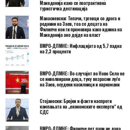
Македонија како се поатрактивна
туристичка дестинација
Манасиевски: Тепачи, трговци со дрога и
роднини на Заев, тоа се децата на
Филипче кои ги промoвира како иднина на
Македонија ако дојде на власт
ВМРО-ДПМНЕ: Инфлацијата од 5,7 падна
на 2,3 проценти
ВМРО-ДПМНЕ: Во случајот во Ново Село не
се инволвирани деца, туку возрасни луѓе
на Заев, осудени насилници и наркомани
Стојаноски: Бројки и факти наспроти
кампањата на „економските експерти“ од
СДС
ВМРО-ДПМНЕ: Филипче пет пари не дава