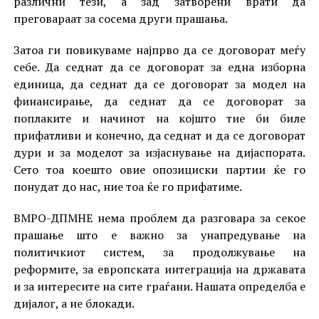
различни тези, а зад затворени врати да
преговараат за сосема други прашања.
Затоа ги повикуваме најпрво да се договорат меѓу
себе. Да седнат да се договорат за една изборна
единица, да седнат да се договорат за модел на
финансирање, да седнат да се договорат за
поплаките и начинот на којшто тие би биле
прифатливи и конечно, да седнат и да се договорат
дури и за моделот за изјаснување на дијаспората.
Сето тоа коешто овие опозициски партии ќе го
понудат до нас, ние тоа ќе го прифатиме.
ВМРО-ДПМНЕ нема проблем да разговара за секое
прашање што е важно за унапредување на
политичкиот систем, за продолжување на
реформите, за европската интеграција на државата
и за интересите на сите граѓани. Нашата определба е
дијалог, а не блокади.