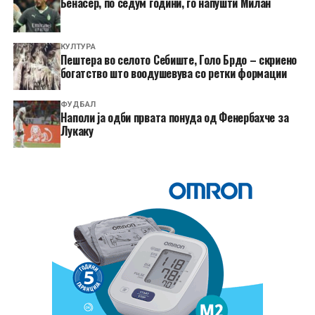
Бенасер, по седум години, го напушти Милан
КУЛТУРА
Пештера во селото Себиште, Голо Брдо – скриено
богатство што воодушевува со ретки формации
ФУДБАЛ
Наполи ја одби првата понуда од Фенербахче за
Лукаку