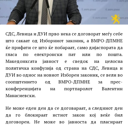
СДС, Левица и ДУИ прво нека се договорат меѓу себе
што сакаат од Изборниот законик, а ВМРО-ДПМНЕ
ќе прифати се што ќе побараат, само дијаспората да
гласа по електронски пат или по пошта.
Македонксата јавност е сведок на целосна
политичка конфузија од страна на СДС, Левица и
ДУИ во однос на новиот Изборен законик, се вели во
соопштението од ВМРО-ДПМНЕ за прес-
конференцијата на портпаролот Валентин
Манасиевски.
Не може еден ден да се договараат, а следниот ден
да го блокираат истиот закон кој веќе бил
договорен. Не може во јавноста да пласираат