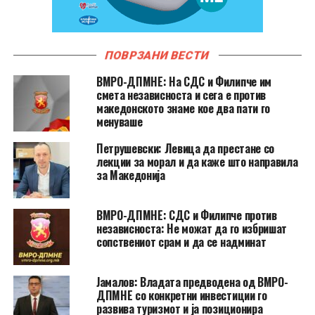
ПОВРЗАНИ ВЕСТИ
ВМРО-ДПМНЕ: На СДС и Филипче им
смета независноста и сега е против
македонското знаме кое два пати го
менуваше
Петрушевски: Левица да престане со
лекции за морал и да каже што направила
за Македонија
ВМРО-ДПМНЕ: СДС и Филипче против
независноста: Не можат да го избришат
сопствениот срам и да се надминат
Јамалов: Владата предводена од ВМРО-
ДПМНЕ со конкретни инвестиции го
развива туризмот и ја позиционира