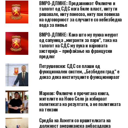
ВМРО-ДПМНЕ: Предавникот Филипче и
талогот од СДС кога биле власт, ниту ги
решавале, ниту понесоа, ниту пак повикаа
на одговорност за случаите со небезбедна
вода за пиење
ВМРО-ДПМНЕ: Како што му пукна меурот
од сапуница „мигранти за пари“, така на
талогот на СДС му пука и најновата
хистерија – прифаќање на француски
предлог
Петрушевски: СДС се плаши од
функционален систем, „Безбеден град“ е
доказ дека институциите функционираат
Марков: Филипче е прочитана книга,
жителите на Ново Село ја избираат
политиката на резултати, а не политиката
на тензии
Средба на Ахмети со вршителката на
должност американска амбасадорка