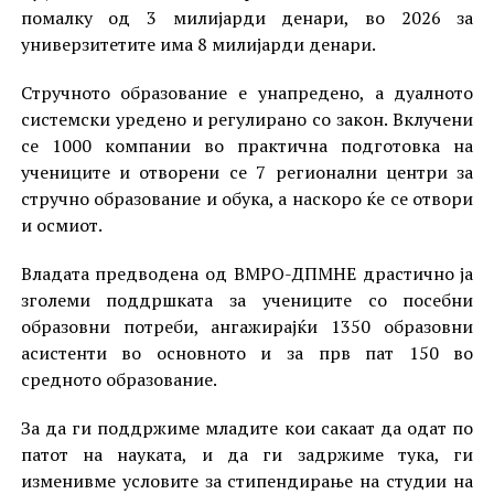
помалку од 3 милијарди денари, во 2026 за
универзитетите има 8 милијарди денари.
Стручното образование е унапредено, а дуалното
системски уредено и регулирано со закон. Вклучени
се 1000 компании во практична подготовка на
учениците и отворени се 7 регионални центри за
стручно образование и обука, а наскоро ќе се отвори
и осмиот.
Владата предводена од ВМРО-ДПМНЕ драстично ја
зголеми поддршката за учениците со посебни
образовни потреби, ангажирајќи 1350 образовни
асистенти во основното и за прв пат 150 во
средното образование.
За да ги поддржиме младите кои сакаат да одат по
патот на науката, и да ги задржиме тука, ги
изменивме условите за стипендирање на студии на