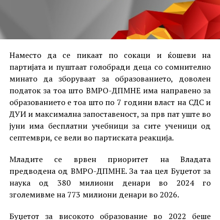
Наместо да се пикаат по сокаци и ќошеви на
партијата и пуштаат голобради деца со сомнително
минато да зборуваат за образованието, доволен
податок за тоа што ВМРО-ДПМНЕ има направено за
образованието е тоа што по 7 години власт на СДС и
ДУИ и максимална запоставеност, за прв пат уште во
јуни има бесплатни учебници за сите ученици од
септември, се вели во партиската реакција.
Младите се врвен приоритет на Владата
предводена од ВМРО-ДПМНЕ. За таа цел Буџетот за
наука од 380 милиони денари во 2024 го
зголемивме на 773 милиони денари во 2026.
Буџетот за високото образование во 2022 беше