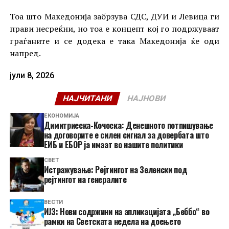
Тоа што Македонија забрзува СДС, ДУИ и Левица ги
прави несреќни, но тоа е концепт кој го подржуваат
граѓаните и се додека е така Македонија ќе оди
напред.
јули 8, 2026
НАЈЧИТАНИ
НАЈНОВИ
ЕКОНОМИЈА
Димитриеска-Кочоска: Денешното потпишување
на договорите е силен сигнал за довербата што
ЕИБ и ЕБОР ја имаат во нашите политики
СВЕТ
Истражување: Рејтингот на Зеленски под
рејтингот на генералите
ВЕСТИ
ИЈЗ: Нови содржини на апликацијата „Беббо“ во
рамки на Светската недела на доењето