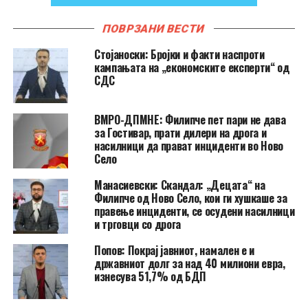
ПОВРЗАНИ ВЕСТИ
Стојаноски: Бројки и факти наспроти
кампањата на „економските експерти“ од
СДС
ВМРО-ДПМНЕ: Филипче пет пари не дава
за Гостивар, прати дилери на дрога и
насилници да прават инциденти во Ново
Село
Манасиевски: Скандал: „Децата“ на
Филипче од Ново Село, кои ги хушкаше за
правење инциденти, се осудени насилници
и трговци со дрога
Попов: Покрај јавниот, намален е и
државниот долг за над 40 милиони евра,
изнесува 51,7% од БДП