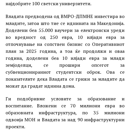
најдобрите 100 светски универзитети.
Владата предводена од ВМРО-ДПМНЕ инвестира во
младите, затоа што тие се иднината на Македонија.
Доделени беа 55.000 ваучери за електронски уреди
во вредност од 250 евра, 10 илјади евра за
отпочнување на сопствен бизнис со Оперативниот
план за 2025 година, а тоа ќе продолжи и оваа
година, доделени беа 10 илјади евра за млади
земјоделци, се прошири опсегот за
субвенционираниот студентски оброк. Ова се
показателите дека Владата се грижи за младите да
можат да градат иднина дома.
Ги подобривме условите за образование и
воспитание. Вложени се 70 милиони евра во
образовната инфраструктура, по 35 милиони
одвоија МОН и Владата за над 90 инфраструктурни
проекти.