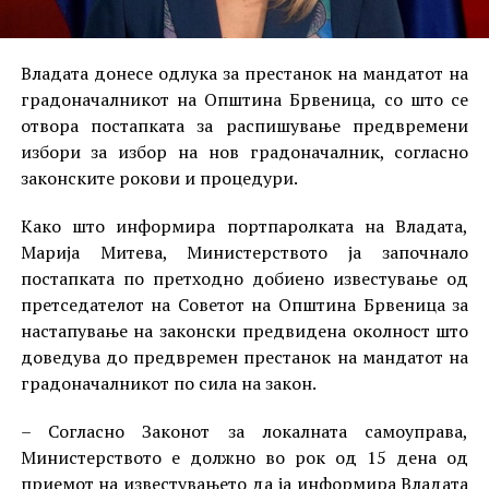
Владата донесе одлука за престанок на мандатот на
градоначалникот на Општина Брвеница, со што се
отвора постапката за распишување предвремени
избори за избор на нов градоначалник, согласно
законските рокови и процедури.
Како што информира портпаролката на Владата,
Марија Митева, Министерството ја започнало
постапката по претходно добиено известување од
претседателот на Советот на Општина Брвеница за
настапување на законски предвидена околност што
доведува до предвремен престанок на мандатот на
градоначалникот по сила на закон.
– Согласно Законот за локалната самоуправа,
Министерството е должно во рок од 15 дена од
приемот на известувањето да ја информира Владата