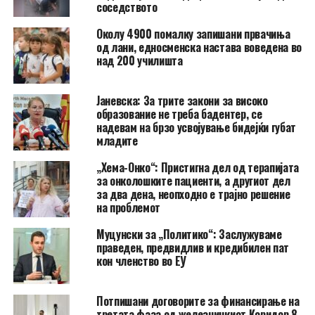
соседството
Околу 4900 помалку запишани првачиња
од лани, едносменска настава воведена во
над 200 училишта
Јаневска: За трите закони за високо
образование не треба бадентер, се
надевам на брзо усвојување бидејќи губат
младите
„Хема-Онко“: Пристигна дел од терапијата
за онколошките пациенти, а другиот дел
за два дена, неопходно е трајно решение
на проблемот
Муцунски за „Политико“: Заслужуваме
праведен, предвидлив и кредибилен пат
кон членство во ЕУ
Потпишани договорите за финансирање на
третата фаза од железничкиот Коридор 8