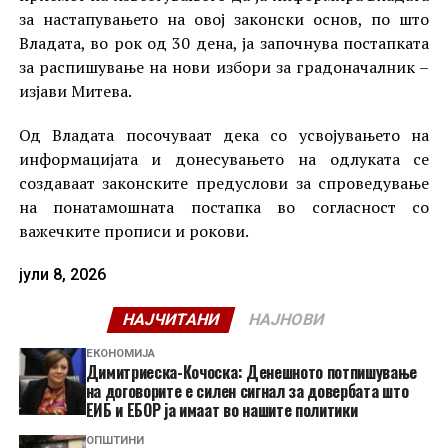
за настапувањето на овој законски основ, по што
Владата, во рок од 30 дена, ја започнува постапката
за распишување на нови избори за градоначалник –
изјави Митева.
Од Владата посочуваат дека со усвојувањето на
информацијата и донесувањето на одлуката се
создаваат законските предуслови за спроведување
на понатамошната постапка во согласност со
важечките прописи и рокови.
јули 8, 2026
НАЈЧИТАНИ
НАЈНОВИ
ЕКОНОМИЈА
Димитриеска-Кочоска: Денешното потпишување
на договорите е силен сигнал за довербата што
ЕИБ и ЕБОР ја имаат во нашите политики
ОПШТИНИ