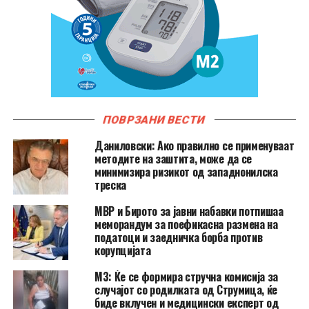
ПОВРЗАНИ ВЕСТИ
Даниловски: Ако правилно се применуваат
методите на заштита, може да се
минимизира ризикот од западнонилска
треска
МВР и Бирото за јавни набавки потпишаа
меморандум за поефикасна размена на
податоци и заедничка борба против
корупцијата
МЗ: Ќе се формира стручна комисија за
случајот со родилката од Струмица, ќе
биде вклучен и медицински експерт од