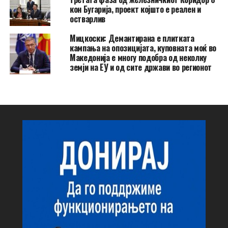
кон Бугарија, проект којшто е реален и
остварлив
Мицкоски: Демантирана е плитката
кампања на опозицијата, куповната моќ во
Македонија е многу подобра од неколку
земји на ЕУ и од сите држави во регионот