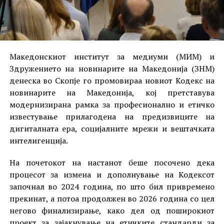
Македонскиот институт за медиуми (МИМ) и
Здружението на новинарите на Македонија (ЗНМ)
денеска во Скопје го промовираа новиот Кодекс на
новинарите на Македонија, кој претставува
модернизирана рамка за професионално и етичко
известување прилагодена на предизвиците на
дигиталната ера, социјалните мрежи и вештачката
интелигенција.
На почетокот на настанот беше посочено дека
процесот за измена и дополнување на Кодексот
започнал во 2024 година, по што бил привремено
прекинат, а потоа продолжен во 2026 година со цел
негово финализирање, како дел од поширокиот
проект за зајакнување на етичките стандарди за