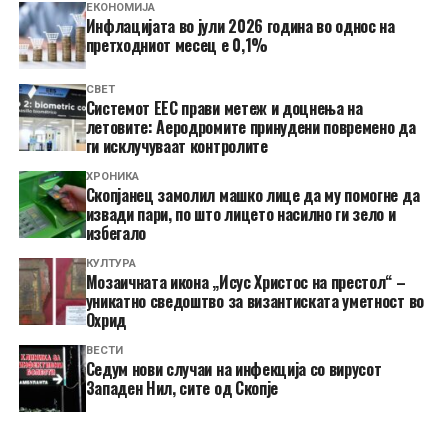
ЕКОНОМИЈА
Инфлацијата во јули 2026 година во однос на
претходниот месец е 0,1%
СВЕТ
Системот ЕЕС прави метеж и доцнења на
летовите: Аеродромите принудени повремено да
ги исклучуваат контролите
ХРОНИКА
Скопјанец замолил машко лице да му помогне да
извади пари, по што лицето насилно ги зело и
избегало
КУЛТУРА
Мозаичната икона „Исус Христос на престол“ –
уникатно сведоштво за византиската уметност во
Охрид
ВЕСТИ
Седум нови случаи на инфекција со вирусот
Западен Нил, сите од Скопје