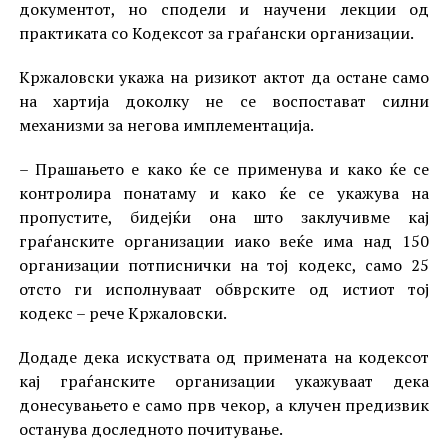
документот, но сподели и научени лекции од
практиката со Кодексот за граѓански организации.
Кржаловски укажа на ризикот актот да остане само
на хартија доколку не се воспостават силни
механизми за негова имплементација.
– Прашањето е како ќе се применува и како ќе се
контролира понатаму и како ќе се укажува на
пропустите, бидејќи она што заклучивме кај
граѓанските организации иако веќе има над 150
организации потписнички на тој кодекс, само 25
отсто ги исполнуваат обврските од истиот тој
кодекс – рече Кржаловски.
Додаде дека искуствата од примената на кодексот
кај граѓанските организации укажуваат дека
донесувањето е само прв чекор, а клучен предизвик
останува доследното почитување.