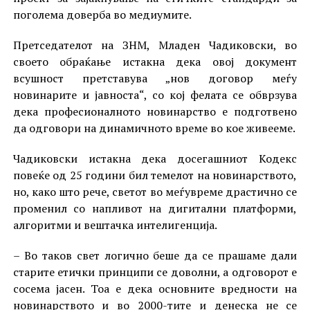
поголема доверба во медиумите.
Претседателот на ЗНМ, Младен Чадиковски, во
своето обраќање истакна дека овој документ
всушност претставува „нов договор меѓу
новинарите и јавноста“, со кој фелата се обврзува
дека професионалното новинарство е подготвено
да одговори на динамичното време во кое живееме.
Чадиковски истакна дека досегашниот Кодекс
повеќе од 25 години бил темелот на новинарството,
но, како што рече, светот во меѓувреме драстично се
променил со напливот на дигитални платформи,
алгоритми и вештачка интелигенција.
– Во таков свет логично беше да се прашаме дали
старите етички принципи се доволни, а одговорот е
сосема јасен. Тоа е дека основните вредности на
новинарството и во 2000-тите и денеска не се