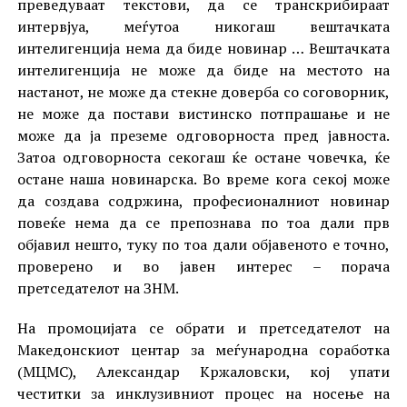
преведуваат текстови, да се транскрибираат
интервјуа, меѓутоа никогаш вештачката
интелигенција нема да биде новинар … Вештачката
интелигенција не може да биде на местото на
настанот, не може да стекне доверба со соговорник,
не може да постави вистинско потпрашање и не
може да ја преземе одговорноста пред јавноста.
Затоа одговорноста секогаш ќе остане човечка, ќе
остане наша новинарска. Во време кога секој може
да создава содржина, професионалниот новинар
повеќе нема да се препознава по тоа дали прв
објавил нешто, туку по тоа дали објавеното е точно,
проверено и во јавен интерес – порача
претседателот на ЗНМ.
На промоцијата се обрати и претседателот на
Македонскиот центар за меѓународна соработка
(МЦМС), Александар Кржаловски, кој упати
честитки за инклузивниот процес на носење на