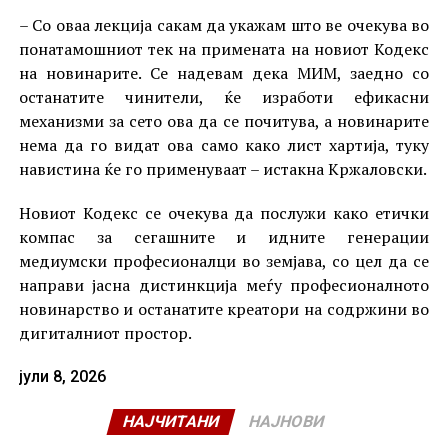
– Со оваа лекција сакам да укажам што ве очекува во
понатамошниот тек на примената на новиот Кодекс
на новинарите. Се надевам дека МИМ, заедно со
останатите чинители, ќе изработи ефикасни
механизми за сето ова да се почитува, а новинарите
нема да го видат ова само како лист хартија, туку
навистина ќе го применуваат – истакна Кржаловски.
Новиот Кодекс се очекува да послужи како етички
компас за сегашните и идните генерации
медиумски професионалци во земјава, со цел да се
направи јасна дистинкција меѓу професионалното
новинарство и останатите креатори на содржини во
дигиталниот простор.
јули 8, 2026
НАЈЧИТАНИ
НАЈНОВИ