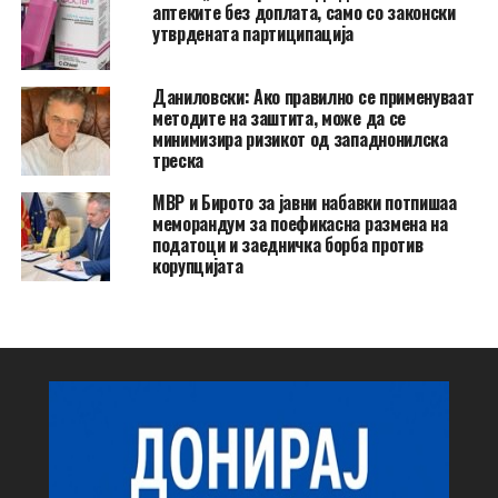
аптеките без доплата, само со законски
утврдената партиципација
Даниловски: Ако правилно се применуваат
методите на заштита, може да се
минимизира ризикот од западнонилска
треска
МВР и Бирото за јавни набавки потпишаа
меморандум за поефикасна размена на
податоци и заедничка борба против
корупцијата