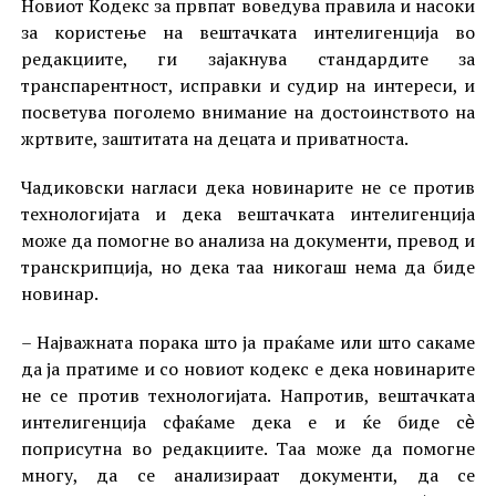
Новиот Кодекс за првпат воведува правила и насоки
за користење на вештачката интелигенција во
редакциите, ги зајакнува стандардите за
транспарентност, исправки и судир на интереси, и
посветува поголемо внимание на достоинството на
жртвите, заштитата на децата и приватноста.
Чадиковски нагласи дека новинарите не се против
технологијата и дека вештачката интелигенција
може да помогне во анализа на документи, превод и
транскрипција, но дека таа никогаш нема да биде
новинар.
– Најважната порака што ја праќаме или што сакаме
да ја пратиме и со новиот кодекс е дека новинарите
не се против технологијата. Напротив, вештачката
интелигенција сфаќаме дека е и ќе биде сѐ
поприсутна во редакциите. Таа може да помогне
многу, да се анализираат документи, да се