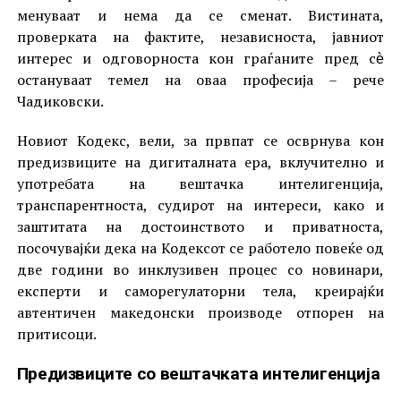
менуваат и нема да се сменат. Вистината,
проверката на фактите, независноста, јавниот
интерес и одговорноста кон граѓаните пред сѐ
остануваат темел на оваа професија – рече
Чадиковски.
Новиот Кодекс, вели, за првпат се осврнува кон
предизвиците на дигиталната ера, вклучително и
употребата на вештачка интелигенција,
транспарентноста, судирот на интереси, како и
заштитата на достоинството и приватноста,
посочувајќи дека на Кодексот се работело повеќе од
две години во инклузивен процес со новинари,
експерти и саморегулаторни тела, креирајќи
автентичен македонски производе отпорен на
притисоци.
Предизвиците со вештачката интелигенција