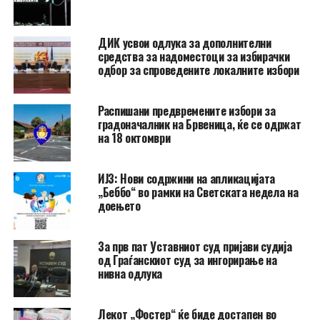
ДИК усвои одлука за дополнителни
средства за надоместоци за избирачки
одбор за спроведените локалните избори
Распишани предвремените избори за
градоначалник на Брвеница, ќе се одржат
на 18 октомври
ИЈЗ: Нови содржини на апликацијата
„Беббо“ во рамки на Светската недела на
доењето
За прв пат Уставниот суд пријави судија
од Граѓанскиот суд за ингорирање на
нивна одлука
Лекот „Фостер“ ќе биде достапен во