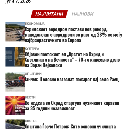
јули 7, 2026
НАЈЧИТАНИ
НАЈНОВИ
ЕКОНОМИЈА
Охридскиот аеродром постави нов рекорд,
македонските аеродроми со раст од 28% се меѓу
најбрзорастечките во Европа
КУЛТУРА
Објавен поетскиот еп „Крстот на Охрид и
Светлината на Вечноста“ – 70-то книжевно дело
на Зоран Пејковски
ОПШТИНИ
Јанчев: Целосно изгаснат пожарот кај село Раец
ВЕСТИ
Во недела во Охрид стартува музичкиот караван
за 35 години независност
СКОПЈЕ
Општина Ѓорче Петров: Сите основни училишта