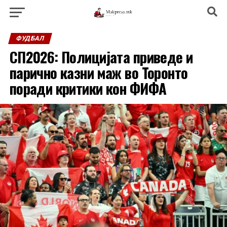
ФУДБАЛ
СП2026: Полицијата приведе и
парично казни маж во Торонто
поради критики кон ФИФА