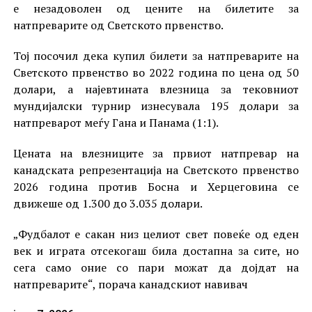
е незадоволен од цените на билетите за
натпреварите од Светското првенство.
Тој посочил дека купил билети за натпреварите на
Светското првенство во 2022 година по цена од 50
долари, а најевтината влезница за тековниот
мундијалски турнир изнесувала 195 долари за
натпреварот меѓу Гана и Панама (1:1).
Цената на влезниците за првиот натпревар на
канадската репрезентација на Светското првенство
2026 година против Босна и Херцеговина се
движеше од 1.300 до 3.035 долари.
„Фудбалот е сакан низ целиот свет повеќе од еден
век и играта отсекогаш била достапна за сите, но
сега само оние со пари можат да дојдат на
натпреварите“, порача канадскиот навивач