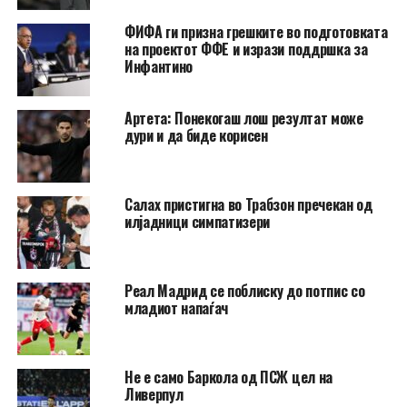
ФИФА ги призна грешките во подготовката
на проектот ФФЕ и изрази поддршка за
Инфантино
Артета: Понекогаш лош резултат може
дури и да биде корисен
Салах пристигна во Трабзон пречекан од
илјадници симпатизери
Реал Мадрид се поблиску до потпис со
младиот напаѓач
Не e само Баркола од ПСЖ цел на
Ливерпул