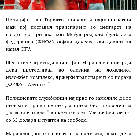
Полицијата во Торонто приведе и парично казни
маж кој поставил транспарент во центарот на
градот со критика кон Меѓународната фудбалска
федерација (ФИФА), објави денеска канадскиот тв
канал CTV.
Шеесетичетиригодишниот Јан Марацевич потврди
дека протестирал во близина на локалниот
изложбен комплекс, држејќи транспарент со порака
„ФИФА = Алчност“.
Полициските службеници најпрво го замолиле да го
отстрани транспарентот, а потоа бил приведен за
„незаконски влез“ во комплексот. Мажот бил казнет
со 65 долари и пуштен на слобода.
Марацевич, кој е навивач на канадската, рекол дека