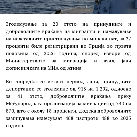
Зголемување за 20 отсто на принудните и
доброволните враќања на мигранти и намалување
на нелегалните пристигнувања по морски пат, за 27
проценти биле регистрирани во Грција во првата
половина од 2026 година, според извори од
Министерството за миграција и азил, јави
дописничката на МИА од Атина.
Во споредба со истиот период лани, принудните
депортации се зголемиле од 915 на 1.292, односно
за 41 отсто, доброволните враќања преку
Меѓународната организација за миграции од 740 на
870, што е околу 18 проценти, додека доброволните
заминувања изнесуваат 468 наспроти 488 во 2025
година.