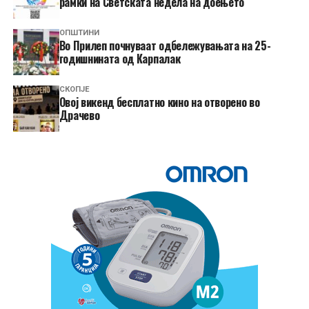
рамки на Светската недела на доењето
ОПШТИНИ
Во Прилеп почнуваат одбележувањата на 25-
годишнината од Карпалак
СКОПЈЕ
​Овој викенд бесплатно кино на отворено во
Драчево