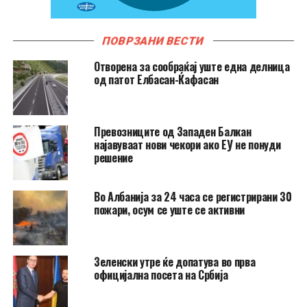
ПОВРЗАНИ ВЕСТИ
Отворена за сообраќај уште една делница
од патот Елбасан-Ќафасан
Превозниците од Западен Балкан
најавуваат нови чекори ако ЕУ не понуди
решение
Во Албанија за 24 часа се регистрирани 30
пожари, осум се уште се активни
Зеленски утре ќе допатува во прва
официјална посета на Србија