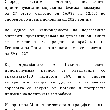
Според истите податоци, нелегалните
пристигнувања по морски пат бележат намалување
од 27 отсто, односно од 16.985 на 12.496 во
споредба со првата половина од 2025 година.
Во однос на националноста на нелегалните
мигранти, пристигнувањата на државјани од Египет
се намалени за 72 проценти, а враќањата на
Египќани од Грција во нивната земја се зголемиле
од 59 на 227.
Кај државјаните од Пакистан, новите
пристигнувања речиси се изедначиле со
враќањата-180 наспроти 169, што според
конкретните извори се должи на засилената
соработка со земјите на потекло и построгата
примена на политиката за враќања.
Изворите од Министерството за миграција и азил на