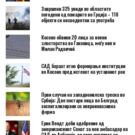
Завршени 325 увиди во областите
погодени од пожарите во Грција – 118
објекти се несоодветни за употреба
Косово обвини 20 лица за воени
злосторства во Ѓаковица, меѓу нив и
Милан Радоичиќ
САД бараат итно формирање институции
во Косово пред истекот на уставниот рок
Први случаи на западнонилска треска во
Србија: Две постари лица во Белград
хоспитализирани со невроинвазивна
форма
Ерик Вендт доби одобрение од
американскиот Сенат за нов амбасадор на
САД во Албанија, се чека потписот на