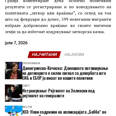
Грција коментираат дека особено позитивни
резултати се регистрирани и по воведувањето на
политиката „затвор или враќање“, со оглед на тоа
што од февруари до денес, 599 нелегални мигранти
избрале доброволно враќање во своите матични
земји за да избегнат издржување затворска казна.
јули 7, 2026
НАЈЧИТАНИ
НАЈНОВИ
ЕКОНОМИЈА
Димитриеска-Кочоска: Денешното потпишување
на договорите е силен сигнал за довербата што
ЕИБ и ЕБОР ја имаат во нашите политики
СВЕТ
Истражување: Рејтингот на Зеленски под
рејтингот на генералите
ВЕСТИ
ИЈЗ: Нови содржини на апликацијата „Беббо“ во