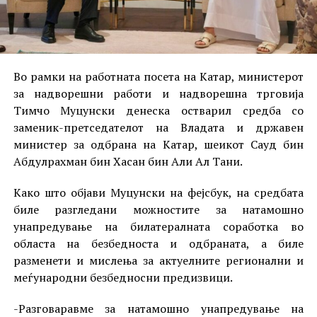
Во рамки на работната посета на Катар, министерот
за надворешни работи и надворешна трговија
Тимчо Муцунски денеска остварил средба со
заменик-претседателот на Владата и државен
министер за одбрана на Катар, шеикот Сауд бин
Абдулрахман бин Хасан бин Али Ал Тани.
Како што објави Муцунски на фејсбук, на средбата
биле разгледани можностите за натамошно
унапредување на билатералната соработка во
областа на безбедноста и одбраната, а биле
разменети и мислења за актуелните регионални и
меѓународни безбедносни предизвици.
-Разговаравме за натамошно унапредување на