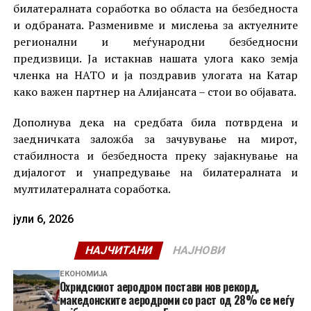
билатералната соработка во областа на безбедноста
и одбраната. Разменивме и мислења за актуелните
регионални и меѓународни безбедносни
предизвици. Ја истакнав нашата улога како земја
членка на НАТО и ја поздравив улогата на Катар
како важен партнер на Алијансата – стои во објавата.
Дополнува дека на средбата била потврдена и
заедничката заложба за зачувување на мирот,
стабилноста и безбедноста преку зајакнување на
дијалогот и унапредување на билатералната и
мултилатералната соработка.
јули 6, 2026
НАЈЧИТАНИ
НАЈНОВИ
ЕКОНОМИЈА
Охридскиот аеродром постави нов рекорд,
македонските аеродроми со раст од 28% се меѓу