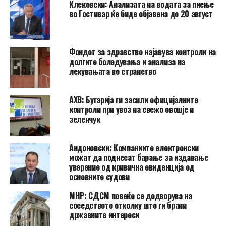
Клековски: Анализата на водата за пиење
во Гостивар ќе биде објавена до 20 август
Фондот за здравство најавува контроли на
долгите боледувања и анализа на
лекувањата во странство
АХВ: Бугарија ги засили официјалните
контроли при увоз на свежо овошје и
зеленчук
Андоновски: Компаниите електронски
можат да поднесат барање за издавање
уверение од кривична евиденција од
основните судови
МНР: СДСМ повеќе се додворува на
соседството отколку што ги брани
државните интереси