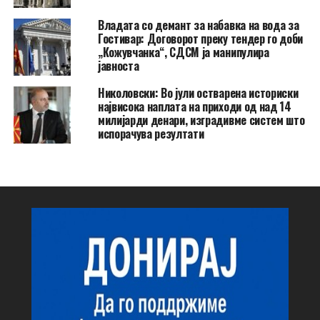
Владата со демант за набавка на вода за
Гостивар: Договорот преку тендер го доби
„Кожувчанка“, СДСМ ја манипулира
јавноста
Николовски: Во јули остварена историски
највисока наплата на приходи од над 14
милијарди денари, изградивме систем што
испорачува резултати