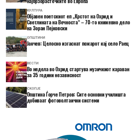
најбрзорастечките во Европа
КУЛТУРА
Објавен поетскиот еп „Крстот на Охрид и
Светлината на Вечноста“ – 70-то книжевно дело
на Зоран Пејковски
ОПШТИНИ
Јанчев: Целосно изгаснат пожарот кај село Раец
ВЕСТИ
Во недела во Охрид стартува музичкиот караван
за 35 години независност
СКОПЈЕ
Општина Ѓорче Петров: Сите основни училишта
добиваат фотоволтаични системи