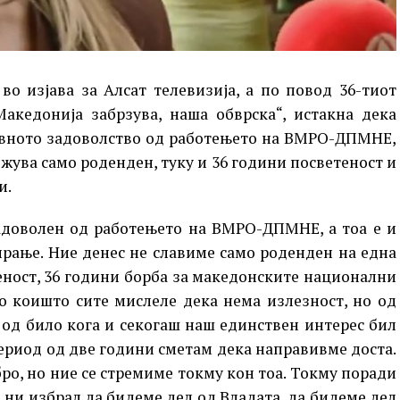
о изјава за Алсат телевизија, а по повод 36-тиот
едонија забрзува, наша обврска“, истакна дека
нивното задоволство од работењето на ВМРО-ДПМНЕ,
ежува само роденден, туку и 36 години посветеност и
и.
задоволен од работењето на ВМРО-ДПМНЕ, а тоа е и
рање. Ние денес не славиме само роденден на една
теност, 36 години борба за македонските национални
о коишто сите мислеле дека нема излезност, но од
 од било кога и секогаш наш единствен интерес бил
 период од две години сметам дека направивме доста.
о, но ние се стремиме токму кон тоа. Токму поради
 ни избрал да бидеме дел од Владата, да бидеме дел