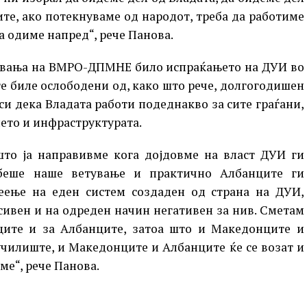
те, ако потекнуваме од народот, треба да работиме
а одиме напред“, рече Панова.
тувања на ВМРО-ДПМНЕ било испраќањето на ДУИ во
те биле ослободени од, како што рече, долгогодишен
си дека Владата работи подеднакво за сите граѓани,
ето и инфраструктурата.
што ја направивме кога дојдовме на власт ДУИ ги
 беше наше ветување и практично Албанците ги
ење на еден систем создаден од страна на ДУИ,
сивен и на одреден начин негативен за нив. Сметам
ите и за Албанците, затоа што и Македонците и
училиште, и Македонците и Албанците ќе се возат и
ме“, рече Панова.