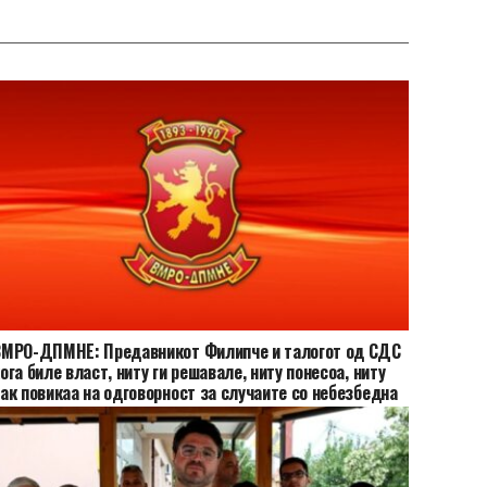
ВМРО-ДПМНЕ: Предавникот Филипче и талогот од СДС
ога биле власт, ниту ги решавале, ниту понесоа, ниту
ак повикаа на одговорност за случаите со небезбедна
ода за пиење