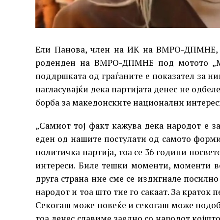
Ели Панова, член на ИК на ВМРО-ДПМНЕ, в
роденден на ВМРО-ДПМНЕ под мотото „Мак
поддршката од граѓаните е показател за 
нагласувајќи дека партијата денес не одбел
борба за македонските национални интерес
„Самиот тој факт кажува дека народот е 
еден од нашите постулати од самото форми
политичка партија, тоа се 36 години посве
интереси. Биле тешки моменти, моменти в
друга страна ние сме се издигнале посилно
народот и тоа што тие го сакаат. За краток
Секогаш може повеќе и секогаш може подобр
тоа денес славиме заедно со народот којшто