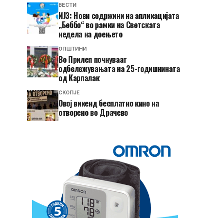
ВЕСТИ
ИЈЗ: Нови содржини на апликацијата
„Беббо“ во рамки на Светската
недела на доењето
ОПШТИНИ
Во Прилеп почнуваат
одбележувањата на 25-годишнината
од Карпалак
СКОПЈЕ
​Овој викенд бесплатно кино на
отворено во Драчево