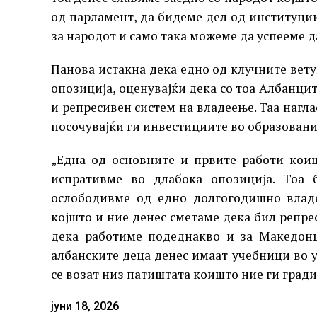
од парламент, да бидеме дел од институции
за народот и само така можеме да успееме д
Панова истакна дека едно од клучните ве
опозиција, оценувајќи дека со тоа Албанци
и репресивен систем на владеење. Таа нагла
посочувајќи ги инвестициите во образовани
„Една од основните и првите работи кои
испративме во длабока опозиција. Тоа
ослободивме од едно долгогодишно владе
којшто и ние денес сметаме дека бил репре
дека работиме подеднакво и за Македонц
албанските деца денес имаат учебници во 
се возат низ патиштата коишто ние ги гради
јуни 18, 2026