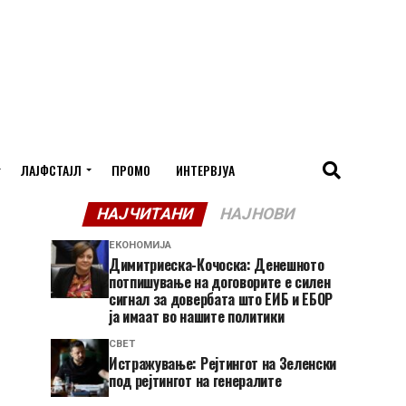
ЛАЈФСТАЈЛ
ПРОМО
ИНТЕРВЈУА
НАЈЧИТАНИ
НАЈНОВИ
ЕКОНОМИЈА
Димитриеска-Кочоска: Денешното
потпишување на договорите е силен
сигнал за довербата што ЕИБ и ЕБОР
ја имаат во нашите политики
СВЕТ
Истражување: Рејтингот на Зеленски
под рејтингот на генералите