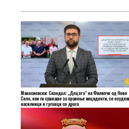
Манасиевски: Скандал: „Децата“ на Филипче од Ново
Село, кои ги хушкаше за правење инциденти, се осуден
насилници и трговци со дрога