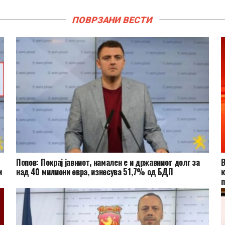
ПОВРЗАНИ ВЕСТИ
Попов: Покрај јавниот, намален е и државниот долг за
и
над 40 милиони евра, изнесува 51,7% од БДП
к
п
в