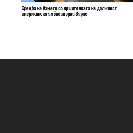
Средба на Ахмети со вршителката на должност
американска амбасадорка Варнс