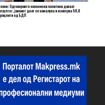
опов: Одговорните економски политики даваат
езултат, јавниот долг се намалува и изнесува 58,8
проценти од БДП