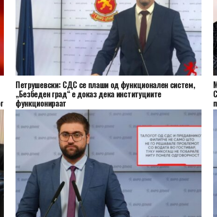
Петрушевски: СДС се плаши од функционален систем,
М
„Безбеден град“ е доказ дека институциите
С
г
функционираат
п