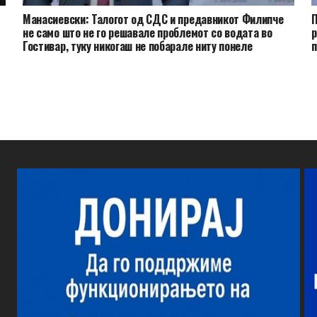
Манасиевски: Талогот од СДС и предавникот Филипче
П
не само што не го решавале проблемот со водата во
р
Гостивар, туку никогаш не побарале ниту понеле
одговорност