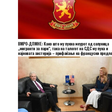
ВМРО-ДПМНЕ: Како што му пукна меурот од сапуница
„мигранти за пари“, така на талогот на СДС му пука и
најновата хистерија – прифаќање на француски предло