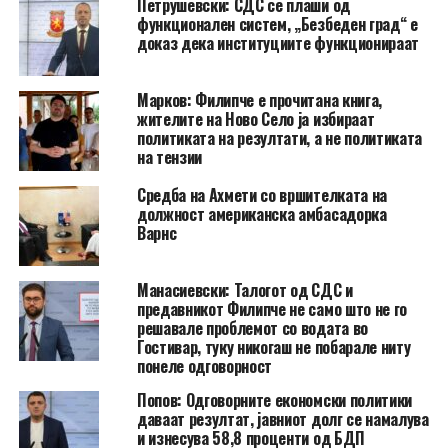
Петрушевски: СДС се плаши од
функционален систем, „Безбеден град“ е
доказ дека институциите функционираат
Марков: Филипче е прочитана книга,
жителите на Ново Село ја избираат
политиката на резултати, а не политиката
на тензии
Средба на Ахмети со вршителката на
должност американска амбасадорка
Варнс
Манасиевски: Талогот од СДС и
предавникот Филипче не само што не го
решавале проблемот со водата во
Гостивар, туку никогаш не побарале ниту
понеле одговорност
Попов: Одговорните економски политики
даваат резултат, јавниот долг се намалува
и изнесува 58,8 проценти од БДП