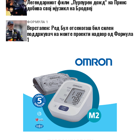
Легендарниот филм „Пурпурен дожд“ на Принс
добива свој мјузикл на Бродвеј
ФОРМУЛА 1
Верстапен: Ред Бул отсекогаш бил силен
поддржувач на моите проекти надвор од Формула
1