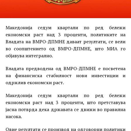
Македонија седум квартали по ред бележи
економски раст над 3 проценти, политиките на
Владата на ВМРО-ДПМНЕ даваат резултати, се вели
во соопштението од ВМРО-ДПМНЕ, што МИА го
објавува интегрално.
Владата предводена од ВМРО-ДПМНЕ е посветена
на финансиска стабилност нови инвестиции и
одржлив економски раст.
Македонија седум квартали по ред бележи
економски раст над 3 проценти, што претставува
јасна потврда дека државата се движи во правилна
насока.
Овие резултати се производ на одговорни политики