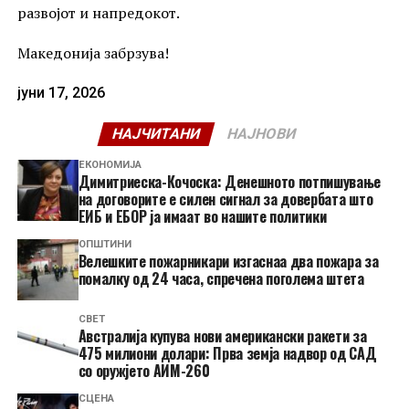
развојот и напредокот.
Македонија забрзува!
јуни 17, 2026
НАЈЧИТАНИ
НАЈНОВИ
ЕКОНОМИЈА
Димитриеска-Кочоска: Денешното потпишување
на договорите е силен сигнал за довербата што
ЕИБ и ЕБОР ја имаат во нашите политики
ОПШТИНИ
Велешките пожарникари изгаснаа два пожара за
помалку од 24 часа, спречена поголема штета
СВЕТ
Австралија купува нови американски ракети за
475 милиони долари: Прва земја надвор од САД
со оружјето АИМ-260
СЦЕНА