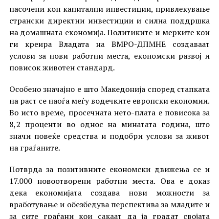
насочени кон капитални инвестиции, привлекување
странски директни инвестиции и силна поддршка
на домашната економија. Политиките и мерките кои
ги креира Владата на ВМРО-ДПМНЕ создаваат
услови за нови работни места, економски развој и
повисок животен стандард.
Особено значајно е што Македонија според стапката
на раст се наоѓа меѓу водечките европски економии.
Во исто време, просечната нето-плата е повисока за
8,2 проценти во однос на минатата година, што
значи повеќе средства и подобри услови за живот
на граѓаните.
Потврда за позитивните економски движења се и
17.000 новоотворени работни места. Ова е доказ
дека економијата создава нови можности за
вработување и обезбедува перспектива за младите и
за сите граѓани кои сакаат да ја градат својата