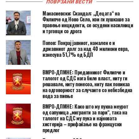
ПОВРЗАНИ ВЕСТИ
Манасиевски: Скандал: „Децата“ на
Филипче од Ново Село, кои ги хушкаше за
правење инциденти, се осудени насилници
и трговци со дрога
Попов: Покрај јавниот, намален е и
државниот долг за над 40 милиони евра,
изнесува 51,7% од БДП
ВМРО-ДПМНЕ: Предавникот Филипче и
талогот од СДС кога биле власт, ниту ги
решавале, ниту понесоа, ниту пак повикаа
на одговорност за случаите со небезбедна
вода за пиење
ВМРО-ДПМНЕ: Како што му пукна меурот
од сапуница „мигранти за пари“, така на
талогот на СДС му пука и најновата
хистерија – прифаќање на француски
предлог