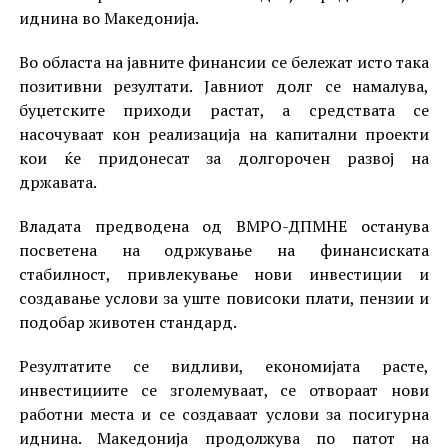
иднина во Македонија.
Во областа на јавните финансии се бележат исто така
позитивни резултати. Јавниот долг се намалува,
буџетските приходи растат, а средствата се
насочуваат кон реализација на капитални проекти
кои ќе придонесат за долгорочен развој на
државата.
Владата предводена од ВМРО-ДПМНЕ останува
посветена на одржување на финансиската
стабилност, привлекување нови инвестиции и
создавање услови за уште повисоки плати, пензии и
подобар животен стандард.
Резултатите се видливи, економијата расте,
инвестициите се зголемуваат, се отвораат нови
работни места и се создаваат услови за посигурна
иднина. Македонија продолжува по патот на