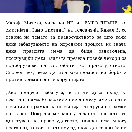
Марија Митева, член на ИК на ВМРО-ДПМНЕ, во
емисијата „Само вистина“ на телевизија Канал 5, се
осврна на темата за правосудството за што кажа
дека забавувањето на одредени процеси не значи
дека правдата нема да биде задоволена,
посочувајќи дека Владата презела повеќе чекори за
подобрување на состојбите во правосудството.
Според неа, нема да има компромиси во борбата
против криминалот и корупцијата.
„Ако процесот забавува, не значи дека правдата
нема да ја има. Не можеме ние да делуваме со едни
позиции во рамки на опозиција, со други во рамки
на власт. Покренавме многу чекори кои што се
донесуваа на правосудството, покренавме многу
постапки, за кои што токму од овие денес кои ќе ви