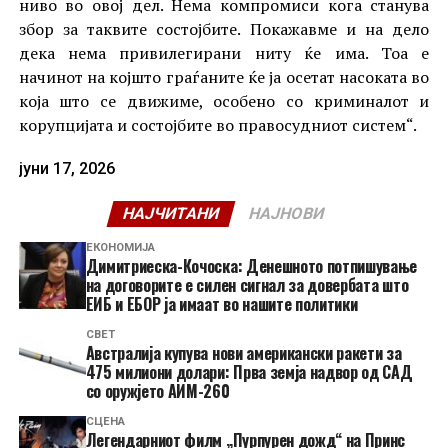
ниво во овој дел. Нема компромиси кога станува
збор за таквите состојбите. Покажавме и на дело
дека нема привилегирани ниту ќе има. Тоа е
начинот на којшто граѓаните ќе ја осетат насоката во
која што се движиме, особено со криминалот и
корупцијата и состојбите во правосудниот систем“.
јуни 17, 2026
НАЈЧИТАНИ
НАЈНОВИ
ЕКОНОМИЈА
Димитриеска-Кочоска: Денешното потпишување
на договорите е силен сигнал за довербата што
ЕИБ и ЕБОР ја имаат во нашите политики
СВЕТ
Австралија купува нови американски ракети за
475 милиони долари: Прва земја надвор од САД
со оружјето АИМ-260
СЦЕНА
Легендарниот филм „Пурпурен дожд“ на Принс