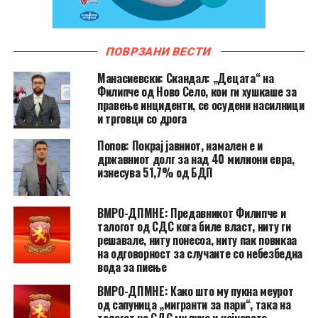
ПОВРЗАНИ ВЕСТИ
Манасиевски: Скандал: „Децата“ на
Филипче од Ново Село, кои ги хушкаше за
правење инциденти, се осудени насилници
и трговци со дрога
Попов: Покрај јавниот, намален е и
државниот долг за над 40 милиони евра,
изнесува 51,7% од БДП
ВМРО-ДПМНЕ: Предавникот Филипче и
талогот од СДС кога биле власт, ниту ги
решавале, ниту понесоа, ниту пак повикаа
на одговорност за случаите со небезбедна
вода за пиење
ВМРО-ДПМНЕ: Како што му пукна меурот
од сапуница „мигранти за пари“, така на