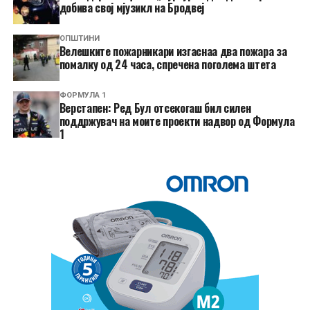
добива свој мјузикл на Бродвеј
ОПШТИНИ
Велешките пожарникари изгаснаа два пожара за
помалку од 24 часа, спречена поголема штета
ФОРМУЛА 1
Верстапен: Ред Бул отсекогаш бил силен
поддржувач на моите проекти надвор од Формула
1