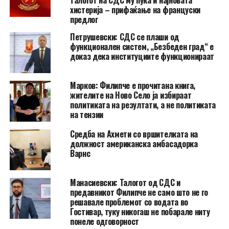
талогот на СДС му пука и најновата
хистерија – прифаќање на француски
предлог
Петрушевски: СДС се плаши од
функционален систем, „Безбеден град“ е
доказ дека институциите функционираат
Марков: Филипче е прочитана книга,
жителите на Ново Село ја избираат
политиката на резултати, а не политиката
на тензии
Средба на Ахмети со вршителката на
должност американска амбасадорка
Варнс
Манасиевски: Талогот од СДС и
предавникот Филипче не само што не го
решавале проблемот со водата во
Гостивар, туку никогаш не побарале ниту
понеле одговорност