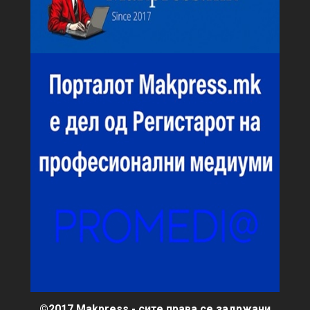
©2017 Makpress - сите права се задржани