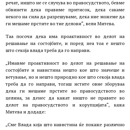
речат, ништо не се случува во правосудството, бевме
обвинети дека правиме притисок, дека сакаме
некого на сила да разрешуваме, дека ние можеме да
ги мешаме прстите во тие делови“, вели Митева.
Таа посочи дека има проактивност во делот на
решавање на состојбите, и поред неа тоа е нешто
што секоја влада треба да го направи.
„Имавме проактивност во делот на решавање на
состојбите и навистина нешто кое што значеше и
ветување, но и нешто природно кое што секоја влада
треба да го направи, тогаш истите овие зборуваа
дека ги мешаме прстите во правосудството во
целина, за денес да кажат ништо не правите во
делот на правосудството и корупцијата“, кажа
Митева и додаде:
„Сме Влада која што навистина ќе покаже различно