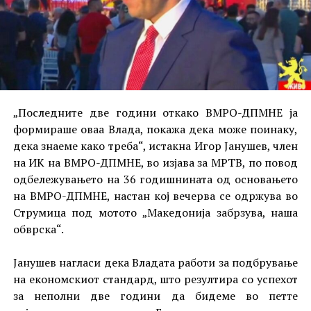
„Последните две години откако ВМРО-ДПМНЕ ја
формираше оваа Влада, покажа дека може поинаку,
дека знаеме како треба“, истакна Игор Јанушев, член
на ИК на ВМРО-ДПМНЕ, во изјава за МРТВ, по повод
одбележувањето на 36 годишнината од основањето
на ВМРО-ДПМНЕ, настан кој вечерва се одржува во
Струмица под мотото „Македонија забрзува, наша
обврска“.
Јанушев нагласи дека Владата работи за подбрување
на економскиот стандард, што резултира со успехот
за неполни две години да бидеме во петте