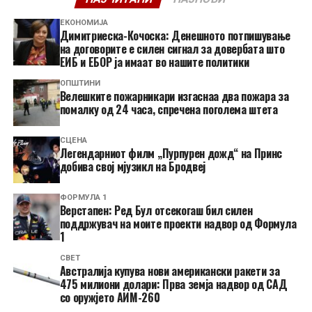
ЕКОНОМИЈА
Димитриеска-Кочоска: Денешното потпишување
на договорите е силен сигнал за довербата што
ЕИБ и ЕБОР ја имаат во нашите политики
ОПШТИНИ
Велешките пожарникари изгаснаа два пожара за
помалку од 24 часа, спречена поголема штета
СЦЕНА
Легендарниот филм „Пурпурен дожд“ на Принс
добива свој мјузикл на Бродвеј
ФОРМУЛА 1
Верстапен: Ред Бул отсекогаш бил силен
поддржувач на моите проекти надвор од Формула
1
СВЕТ
Австралија купува нови американски ракети за
475 милиони долари: Прва земја надвор од САД
со оружјето АИМ-260