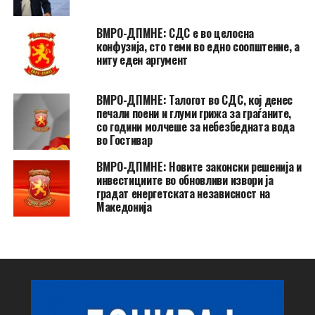
ВМРО-ДПМНЕ: СДС е во целосна
конфузија, сто теми во едно соопштение, а
ниту еден аргумент
ВМРО-ДПМНЕ: Талогот во СДС, кој денес
печали поени и глуми грижа за граѓаните,
со години молчеше за небезбедната вода
во Гостивар
ВМРО-ДПМНЕ: Новите законски решенија и
инвестициите во обновливи извори ја
градат енергетската независност на
Македонија