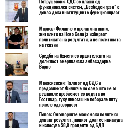
Петрушевски: СДС се плаши од
функционален систем, „Безбеден град“ е
доказ дека институциите функционираат
Марков: Филипче е прочитана книга,
жителите на Ново Село ја избираат
политиката на резултати, а не политиката
на тензии
Средба на Ахмети со вршителката на
должност американска амбасадорка
Варнс
Манасиевски: Талогот од СДС и
предавникот Филипче не само што не го
решавале проблемот со водата во
Гостивар, туку никогаш не побарале ниту
понеле одговорност
Попов: Одговорните економски политики
даваат резултат, јавниот долг се намалува
и изнесува 58,8 проценти од БДП