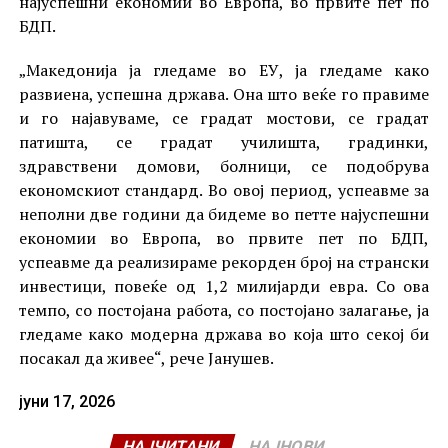
најуспешни економии во Европа, во првите пет по
БДП.
„Македонија ја гледаме во ЕУ, ја гледаме како
развиена, успешна држава. Она што веќе го правиме
и го најавуваме, се градат мостови, се градат
патишта, се градат училишта, градинки,
здравствени домови, болници, се подобрува
економскиот стандард. Во овој период, успеавме за
неполни две години да бидеме во петте најуспешни
економии во Европа, во првите пет по БДП,
успеавме да реализираме рекорден број на странски
инвестици, повеќе од 1,2 милијарди евра. Со ова
темпо, со постојана работа, со постојано залагање, ја
гледаме како модерна држава во која што секој би
посакал да живее“, рече Јанушев.
јуни 17, 2026
НАЈЧИТАНИ
НАЈНОВИ