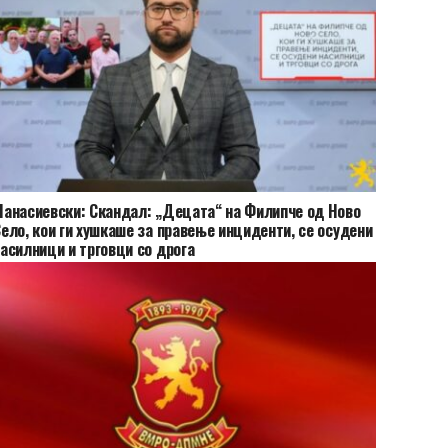
анасиевски: Скандал: „Децата“ на Филипче од Ново
ело, кои ги хушкаше за правење инциденти, се осудени
асилници и трговци со дрога