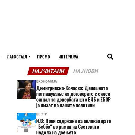
ЛАЈФСТАЈЛ
ПРОМО
ИНТЕРВЈУА
НАЈЧИТАНИ
НАЈНОВИ
ЕКОНОМИЈА
Димитриеска-Кочоска: Денешното
потпишување на договорите е силен
сигнал за довербата што ЕИБ и ЕБОР
ја имаат во нашите политики
ВЕСТИ
ИЈЗ: Нови содржини на апликацијата
„Беббо“ во рамки на Светската
недела на доењето