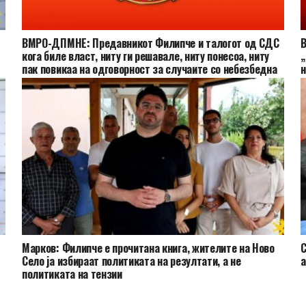
ВМРО-ДПМНЕ: Предавникот Филипче и талогот од СДС
В
кога биле власт, ниту ги решавале, ниту понесоа, ниту
„
пак повикаа на одговорност за случаите со небезбедна
н
вода за пиење
Марков: Филипче е прочитана книга, жителите на Ново
С
Село ја избираат политиката на резултати, а не
а
политиката на тензии