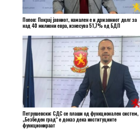
Попов: Покрај јавниот, намален е и државниот долг за
над 40 милиони евра, изнесува 51,7% од БДП
Петрушевски: СДС се плаши од функционален систем,
„Безбеден град“ е доказ дека институциите
функционираат