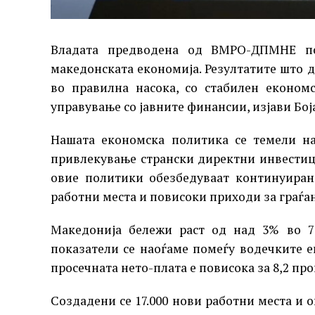
Владата предводена од ВМРО-ДПМНЕ по
македонската економија. Резултатите што д
во правилна насока, со стабилен економ
управување со јавните финансии, изјави Бо
Нашата економска политика се темели на
привлекување странски директни инвестиц
овие политики обезбедуваат континуиран
работни места и повисоки приходи за граѓа
Македонија бележи раст од над 3% во 7 
показатели се наоѓаме помеѓу водечките е
просечната нето-плата е повисока за 8,2 пр
Создадени се 17.000 нови работни места и о