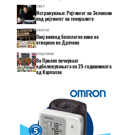
СВЕТ
Истражување: Рејтингот на Зеленски
под рејтингот на генералите
СКОПЈЕ
​Овој викенд бесплатно кино на
отворено во Драчево
ОПШТИНИ
Во Прилеп почнуваат
одбележувањата на 25-годишнината
од Карпалак