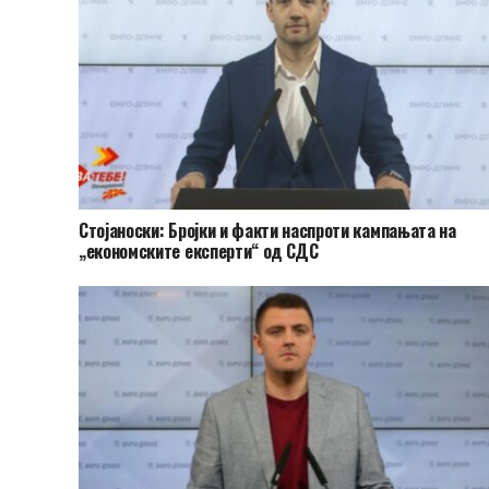
Стојаноски: Бројки и факти наспроти кампањата на
„економските експерти“ од СДС