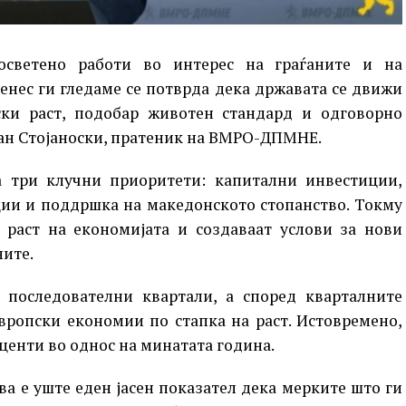
светено работи во интерес на граѓаните и на
енес ги гледаме се потврда дека државата се движи
ски раст, подобар животен стандард и одговорно
јан Стојаноски, пратеник на ВМРО-ДПМНЕ.
 три клучни приоритети: капитални инвестиции,
ии и поддршка на македонското стопанство. Токму
 раст на економијата и создаваат услови за нови
ните.
последователни квартали, а според кварталните
вропски економии по стапка на раст. Истовремено,
оценти во однос на минатата година.
ва е уште еден јасен показател дека мерките што ги