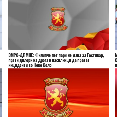
ВМРО-ДПМНЕ: Филипче пет пари не дава за Гостивар,
М
прати дилери на дрога и насилници да прават
С
инциденти во Ново Село
н