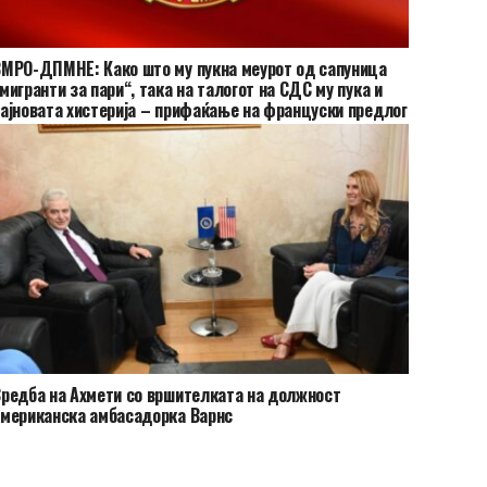
МРО-ДПМНЕ: Како што му пукна меурот од сапуница
мигранти за пари“, така на талогот на СДС му пука и
ајновата хистерија – прифаќање на француски предлог
редба на Ахмети со вршителката на должност
мериканска амбасадорка Варнс