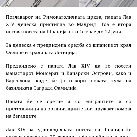
Поглаварот на Римокатоличката црква, папата Лав
XIV денеска пристигна во Мадрид. Тоа е втора
негова посета на Шпанија, што ќе трае до 12 јуни.
За денеска е предвидена средба со шпанскиот крал
Фелипе и кралицата Летиција.
Предвидено е папата Лав XIV да го посети
манастирот Монсерат и Канарски Острови, како и
Барселона, каде ќе ја отвори новата кула на
базиликата Саграда Фамилија.
Папата ќе се сретне и со мигрантите и со
претставници на организациите кои пружаат помош
на бегалците.
Лав XIV за еднонеделната посета на Шпанија ќе
одржи повеќе од 20 говори, а ќе се обрати и пред