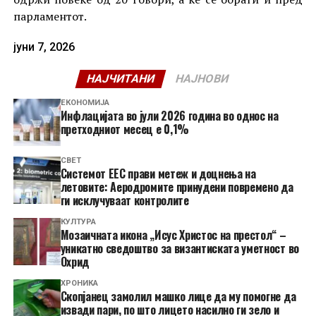
парламентот.
јуни 7, 2026
НАЈЧИТАНИ
НАЈНОВИ
ЕКОНОМИЈА
Инфлацијата во јули 2026 година во однос на
претходниот месец е 0,1%
СВЕТ
Системот ЕЕС прави метеж и доцнења на
летовите: Аеродромите принудени повремено да
ги исклучуваат контролите
КУЛТУРА
Мозаичната икона „Исус Христос на престол“ –
уникатно сведоштво за византиската уметност во
Охрид
ХРОНИКА
Скопјанец замолил машко лице да му помогне да
извади пари, по што лицето насилно ги зело и