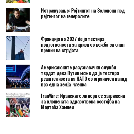
Истражување: Рејтингот на Зеленски под
рејтингот на генералите
Франција во 2027 ќе ја тестира
подготвеноста за кризи со вежба за општ
прекин на струјата
Американските разузнавачки служби
тврдат дека Путин може да ја тестира
решителноста на НАТО со ограничен напад
врз една земја-членка
IranWire: Иранските лидери се загрижени
за влошената здравствена состојба на
Моџтаба Хамнеи