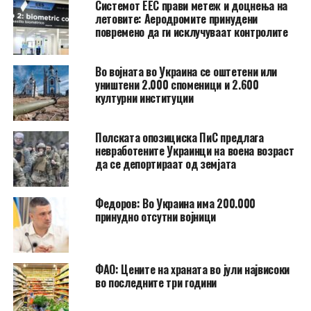
Системот ЕЕС прави метеж и доцнења на
летовите: Аеродромите принудени
повремено да ги исклучуваат контролите
Во војната во Украина се оштетени или
уништени 2.000 споменици и 2.600
културни институции
Полската опозициска ПиС предлага
невработените Украинци на воена возраст
да се депортираат од земјата
Федоров: Во Украина има 200.000
принудно отсутни војници
ФАО: Цените на храната во јули највисоки
во последните три години