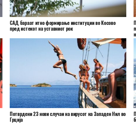
САД бараат итно формирање институции во Косово
П
пред истекот на уставниот рок
п
н
Потврдени 23 нови случаи на вирусот на Западен Нил во
П
а
Грција
б