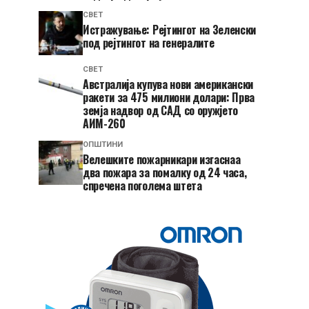
СВЕТ
Истражување: Рејтингот на Зеленски
под рејтингот на генералите
СВЕТ
Австралија купува нови американски
ракети за 475 милиони долари: Прва
земја надвор од САД со оружјето
АИМ-260
ОПШТИНИ
Велешките пожарникари изгаснаа
два пожара за помалку од 24 часа,
спречена поголема штета