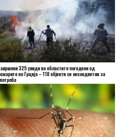
авршени 325 увиди во областите погодени од
ожарите во Грција – 118 објекти се несоодветни за
потреба