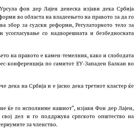
 Урсула фон дер Лајен денеска изјави дека Србија
форми во областа на владеењето на правото за да го
ува збор за судски реформи, Регулаторното тело за
и усогласување со надворешната и безбедносната
њето на правото е камен-темелник, како и слободата
рес-конференција по самитот ЕУ-Западен Балкан во
че дека на Србија и е јасно дека третиот кластер ќе
ние ќе го исполниме нашиот“, изјави Фон дер Лајен,
о свој дел и го поддржува српското општество на
териумите за членство.