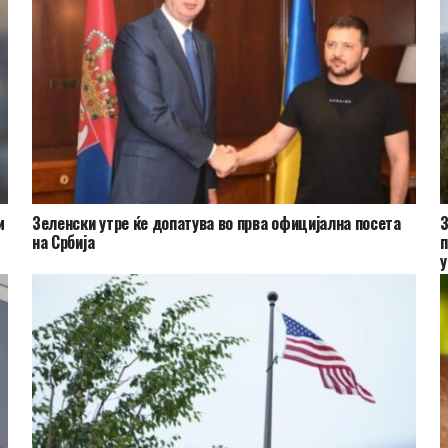
м
Зеленски утре ќе допатува во прва официјална посета
З
на Србија
п
у