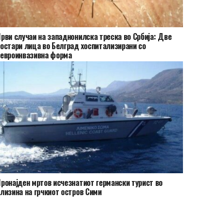
рви случаи на западнонилска треска во Србија: Две
остари лица во Белград хоспитализирани со
евроинвазивна форма
ронајден мртов исчезнатиот германски турист во
лизина на грчкиот остров Сими