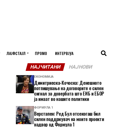
ЛАЈФСТАЈЛ
ПРОМО
ИНТЕРВЈУА
НАЈЧИТАНИ
НАЈНОВИ
ЕКОНОМИЈА
Димитриеска-Кочоска: Денешното
потпишување на договорите е силен
сигнал за довербата што ЕИБ и ЕБОР
ја имаат во нашите политики
ФОРМУЛА 1
Верстапен: Ред Бул отсекогаш бил
силен поддржувач на моите проекти
надвор од Формула 1