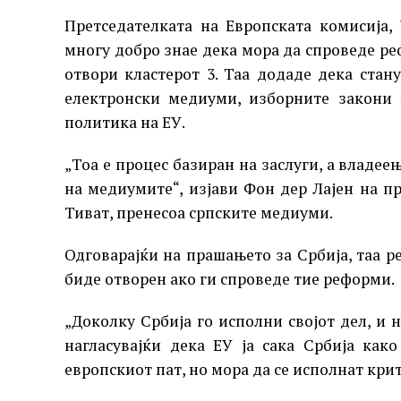
Претседателката на Европската комисија,
многу добро знае дека мора да спроведе ре
отвори кластерот 3. Таа додаде дека стан
електронски медиуми, изборните закони 
политика на ЕУ.
„Тоа е процес базиран на заслуги, а владее
на медиумите“, изјави Фон дер Лајен на п
Тиват, пренесоа српските медиуми.
Одговарајќи на прашањето за Србија, таа ре
биде отворен ако ги спроведе тие реформи.
„Доколку Србија го исполни својот дел, и 
нагласувајќи дека ЕУ ја сака Србија как
европскиот пат, но мора да се исполнат кри