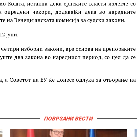
ио Кошта, истакна дека српските власти излегле со
а одредени чекори, додавајќи дека во наредните
те на Венецијанската комисија за судски закони.
2 јуни.
и четири изборни закони, врз основа на препораките
 уште два закона во наредниот период, со цел да се
а, а Советот на ЕУ ќе донесе одлука за отворање на
ПОВРЗАНИ ВЕСТИ