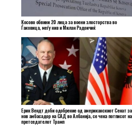
Косово обвини 20 лица за воени злосторства во
Ѓаковица, меѓу нив и Милан Радоичиќ
Ерик Вендт доби одобрение од американскиот Сенат за
нов амбасадор на САД во Албанија, се чека потписот н
претседателот Трамп