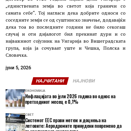
„единствената земја во светот која граничи со
самата себе“. Тој нагласи дека добрите односи со
соседните земји се од суштинско значење, додавајќи
дека тоа во последните години не било секогаш
случај и оти дијалогот бил прекинат дури и со
најважниот сојузник на Унгарија во Вишеградската
група, која ја сочуваат уште и Чешка, Полска и
Словачка.
јуни 5, 2026
НАЈЧИТАНИ
НАЈНОВИ
ЕКОНОМИЈА
Инфлацијата во јули 2026 година во однос на
претходниот месец е 0,1%
СВЕТ
Системот ЕЕС прави метеж и доцнења на
летовите: Аеродромите принудени повремено да