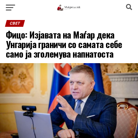
СВЕТ
Фицо: Изјавата на Маѓар дека
Унгарија граничи со самата себе
само ја зголемува напнатоста