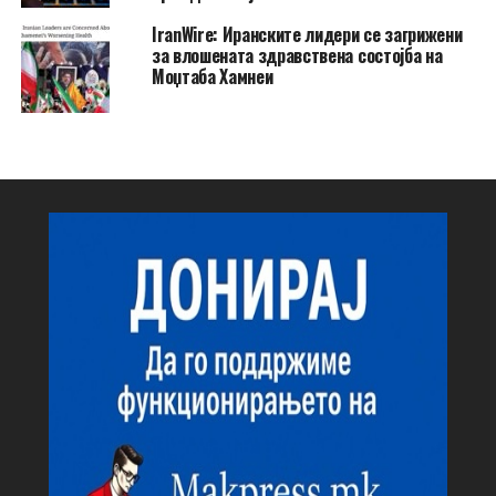
IranWire: Иранските лидери се загрижени
за влошената здравствена состојба на
Моџтаба Хамнеи