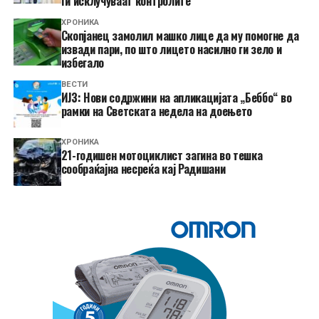
ги исклучуваат контролите
ХРОНИКА
Скопјанец замолил машко лице да му помогне да
извади пари, по што лицето насилно ги зело и
избегало
ВЕСТИ
ИЈЗ: Нови содржини на апликацијата „Беббо“ во
рамки на Светската недела на доењето
ХРОНИКА
21-годишен мотоциклист загина во тешка
сообраќајна несреќа кај Радишани