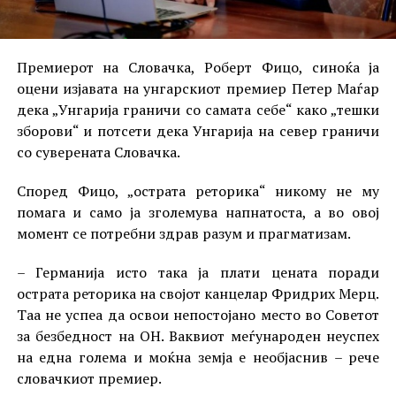
Премиерот на Словачка, Роберт Фицо, синоќа ја
оцени изјавата на унгарскиот премиер Петер Маѓар
дека „Унгарија граничи со самата себе“ како „тешки
зборови“ и потсети дека Унгарија на север граничи
со суверената Словачка.
Според Фицо, „острата реторика“ никому не му
помага и само ја зголемува напнатоста, а во овој
момент се потребни здрав разум и прагматизам.
– Германија исто така ја плати цената поради
острата реторика на својот канцелар Фридрих Мерц.
Таа не успеа да освои непостојано место во Советот
за безбедност на ОН. Ваквиот меѓународен неуспех
на една голема и моќна земја е необјаснив – рече
словачкиот премиер.