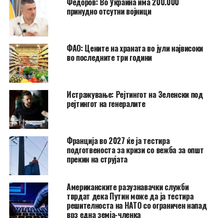
Федоров: Во Украина има 200.000
принудно отсутни војници
ФАО: Цените на храната во јули највисоки
во последните три години
Истражување: Рејтингот на Зеленски под
рејтингот на генералите
Франција во 2027 ќе ја тестира
подготвеноста за кризи со вежба за општ
прекин на струјата
Американските разузнавачки служби
тврдат дека Путин може да ја тестира
решителноста на НАТО со ограничен напад
врз една земја-членка