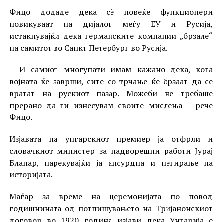
Фицо додаде дека сè повеќе функционери
повикуваат на дијалог меѓу ЕУ и Русија,
истакнувајќи дека германските компании „брзале“
на самитот во Санкт Петербург во Русија.
– И самиот многупати имам кажано дека, кога
војната ќе заврши, сите со трчање ќе брзаат да се
вратат на рускиот пазар. Можеби не требаше
прерано да ги изнесувам своите мислења – рече
Фицо.
Изјавата на унгарскиот премиер ја отфрли и
словачкиот министер за надворешни работи Јурај
Бланар, нарекувајќи ја апсурдна и негирање на
историјата.
Маѓар за време на церемонијата по повод
годишнината од потпишувањето на Тријанонскиот
договор во 1920 година изјави дека Унгарија е