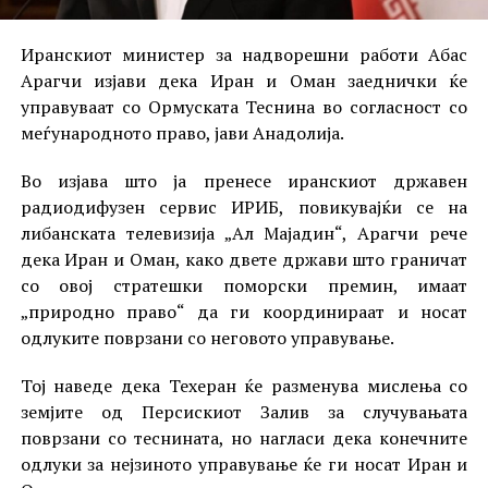
Иранскиот министер за надворешни работи Абас
Арагчи изјави дека Иран и Оман заеднички ќе
управуваат со Ормуската Теснина во согласност со
меѓународното право, јави Анадолија.
Во изјава што ја пренесе иранскиот државен
радиодифузен сервис ИРИБ, повикувајќи се на
либанската телевизија „Ал Мајадин“, Арагчи рече
дека Иран и Оман, како двете држави што граничат
со овој стратешки поморски премин, имаат
„природно право“ да ги координираат и носат
одлуките поврзани со неговото управување.
Тој наведе дека Техеран ќе разменува мислења со
земјите од Персискиот Залив за случувањата
поврзани со теснината, но нагласи дека конечните
одлуки за нејзиното управување ќе ги носат Иран и