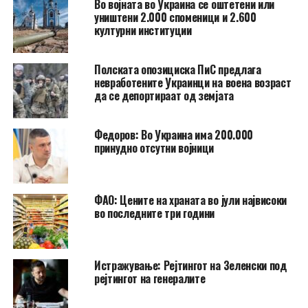
Во војната во Украина се оштетени или
уништени 2.000 споменици и 2.600
културни институции
Полската опозициска ПиС предлага
невработените Украинци на воена возраст
да се депортираат од земјата
Федоров: Во Украина има 200.000
принудно отсутни војници
ФАО: Цените на храната во јули највисоки
во последните три години
Истражување: Рејтингот на Зеленски под
рејтингот на генералите