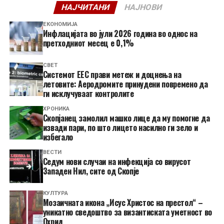
НАЈЧИТАНИ
НАЈНОВИ
ЕКОНОМИЈА
Инфлацијата во јули 2026 година во однос на
претходниот месец е 0,1%
СВЕТ
Системот ЕЕС прави метеж и доцнења на
летовите: Аеродромите принудени повремено да
ги исклучуваат контролите
ХРОНИКА
Скопјанец замолил машко лице да му помогне да
извади пари, по што лицето насилно ги зело и
избегало
ВЕСТИ
Седум нови случаи на инфекција со вирусот
Западен Нил, сите од Скопје
КУЛТУРА
Мозаичната икона „Исус Христос на престол“ –
уникатно сведоштво за византиската уметност во
Охрид