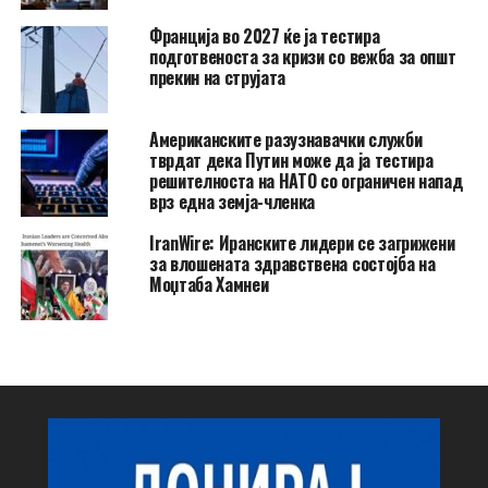
Франција во 2027 ќе ја тестира
подготвеноста за кризи со вежба за општ
прекин на струјата
Американските разузнавачки служби
тврдат дека Путин може да ја тестира
решителноста на НАТО со ограничен напад
врз една земја-членка
IranWire: Иранските лидери се загрижени
за влошената здравствена состојба на
Моџтаба Хамнеи