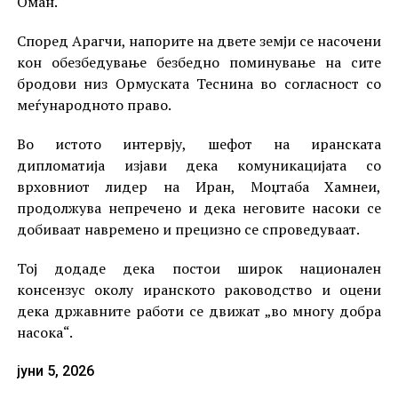
Оман.
Според Арагчи, напорите на двете земји се насочени
кон обезбедување безбедно поминување на сите
бродови низ Ормуската Теснина во согласност со
меѓународното право.
Во истото интервју, шефот на иранската
дипломатија изјави дека комуникацијата со
врховниот лидер на Иран, Моџтаба Хамнеи,
продолжува непречено и дека неговите насоки се
добиваат навремено и прецизно се спроведуваат.
Тој додаде дека постои широк национален
консензус околу иранското раководство и оцени
дека државните работи се движат „во многу добра
насока“.
јуни 5, 2026