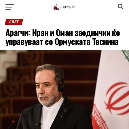
СВЕТ
Арагчи: Иран и Оман заеднички ќе
управуваат со Ормуската Теснина