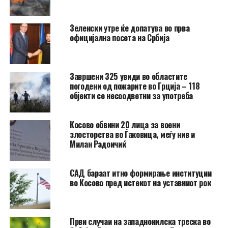
Зеленски утре ќе допатува во прва
официјална посета на Србија
Завршени 325 увиди во областите
погодени од пожарите во Грција – 118
објекти се несоодветни за употреба
Косово обвини 20 лица за воени
злосторства во Ѓаковица, меѓу нив и
Милан Радоичиќ
САД бараат итно формирање институции
во Косово пред истекот на уставниот рок
Први случаи на западнонилска треска во