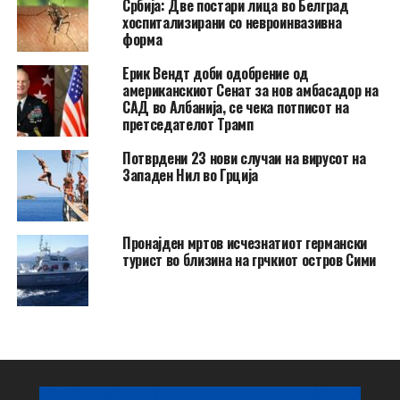
Србија: Две постари лица во Белград
хоспитализирани со невроинвазивна
форма
Ерик Вендт доби одобрение од
американскиот Сенат за нов амбасадор на
САД во Албанија, се чека потписот на
претседателот Трамп
Потврдени 23 нови случаи на вирусот на
Западен Нил во Грција
Пронајден мртов исчезнатиот германски
турист во близина на грчкиот остров Сими