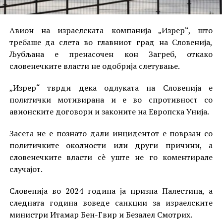
Авион на израелската компанија „Изрер“, што
требаше да слета во главниот град на Словенија,
Љубљана е пренасочен кон Загреб, откако
словенечките власти не одобрија слетување.
„Изрер“ тврди дека одлуката на Словенија е
политички мотивирана и е во спротивност со
авионските договори и законите на Европска Унија.
Засега не е познато дали инцидентот е поврзан со
политичките околности или други причини, а
словенечките власти сè уште не го коментирале
случајот.
Словенија во 2024 година ја призна Палестина, а
следната година воведе санкции за израелските
министри Итамар Бен-Гвир и Безалел Смотрих.