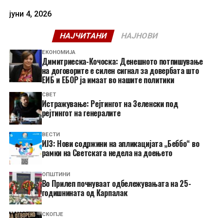
јуни 4, 2026
НАЈЧИТАНИ
НАЈНОВИ
ЕКОНОМИЈА
Димитриеска-Кочоска: Денешното потпишување
на договорите е силен сигнал за довербата што
ЕИБ и ЕБОР ја имаат во нашите политики
СВЕТ
Истражување: Рејтингот на Зеленски под
рејтингот на генералите
ВЕСТИ
ИЈЗ: Нови содржини на апликацијата „Беббо“ во
рамки на Светската недела на доењето
ОПШТИНИ
Во Прилеп почнуваат одбележувањата на 25-
годишнината од Карпалак
СКОПЈЕ