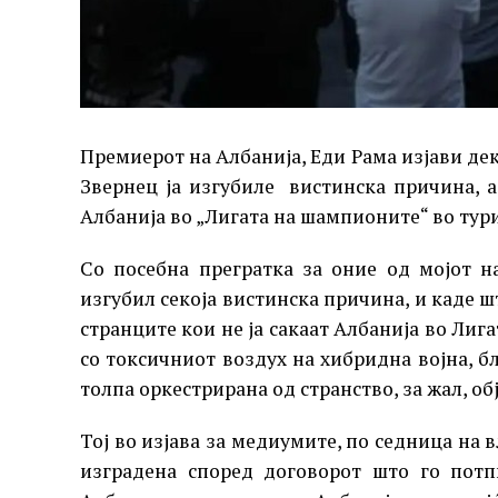
Премиерот на Албанија, Еди Рама изјави дек
Звернец ја изгубиле вистинска причина, а
Албанија во „Лигата на шампионите“ во тур
Со посебна прегратка за оние од мојот на
изгубил секоја вистинска причина, и каде 
странците кои не ја сакаат Албанија во Ли
со токсичниот воздух на хибридна војна, б
толпа оркестрирана од странство, за жал, об
Тој во изјава за медиумите, по седница на в
изградена според договорот што го потп