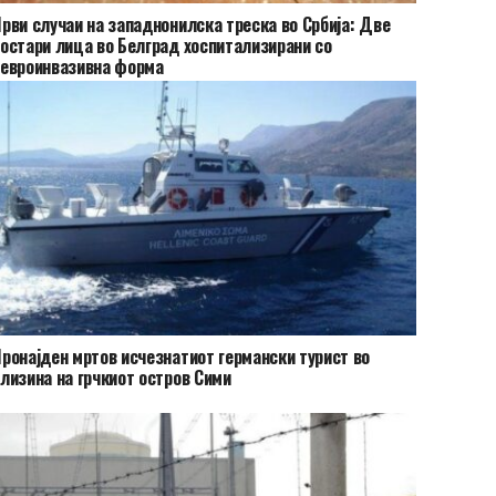
рви случаи на западнонилска треска во Србија: Две
остари лица во Белград хоспитализирани со
евроинвазивна форма
ронајден мртов исчезнатиот германски турист во
лизина на грчкиот остров Сими