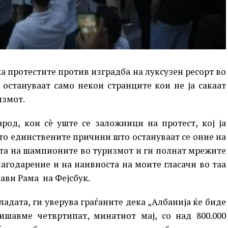
а протестите против изградба на луксузен ресорт во
 остануваат само некои странците кои не ја сакаат
измот.
род, кои сè уште се заложници на протест, кој ја
што единствените причини што остануваат се оние на
гата на шампионите во туризмот и ги полнат мрежите
лагодарение и на наивноста на моите гласачи во таа
јави Рама на Фејсбук.
ладата, ги уверува граѓаните дека „Албанија ќе биде
ишавме четвртипат, минатиот мај, со над 800.000