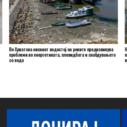
Во Хрватска нискиот водостој на реките предизвикува
Н
проблеми во енергетиката, пловидбата и снабдувањето
п
со вода
в