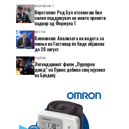
ФОРМУЛА 1
Верстапен: Ред Бул отсекогаш бил
силен поддржувач на моите проекти
надвор од Формула 1
ВЕСТИ
Клековски: Анализата на водата за
пиење во Гостивар ќе биде објавена
до 20 август
СЦЕНА
Легендарниот филм „Пурпурен
дожд“ на Принс добива свој мјузикл
на Бродвеј