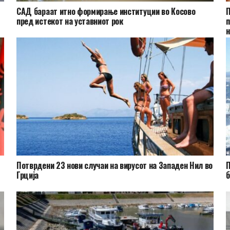
САД бараат итно формирање институции во Косово
П
пред истекот на уставниот рок
п
н
Потврдени 23 нови случаи на вирусот на Западен Нил во
П
а
Грција
б