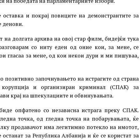
јќи на победата на парламентарните избори.
 оставка и покрај повиците на демонстрантите за
е денови.
т на долгата архива на овој стар филм, бидејќи тука
азговарам со ниту еден од оние кои, за мене, се
ои гласаа за мене, од кои некои дури и ми пишуваа,
ако позитивно започнувањето на истрагите од страна
 корупција и организиран криминал (СПАК) за
стави крај на шпекулациите и обвинувањата.
биде опфатено со независна истрага преку СПАК.
ледна точка, од гледна точка на побарувањата, ќе
олку продавачот има легитимно потекло на имотот,
е останат за Република Албанија и ќе се користат за