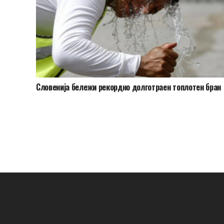
Словенија бележи рекордно долготраен топлотен бран