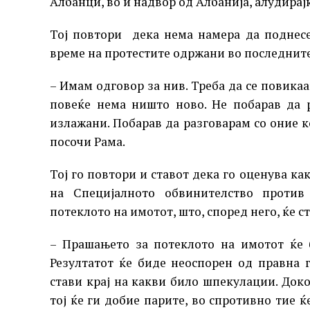
Албанци, во и надвор од Албанија, алудира
Тој повтори дека нема намера да поднесе
време на протестите одржани во последнит
– Имам одговор за нив. Треба да се повикаа
повеќе нема ништо ново. Не побарав да р
излажани. Побарав да разговарам со оние к
посочи Рама.
Тој го повтори и ставот дека го оценува к
на Специјалното обвинителство против
потеклото на имотот, што, според него, ќе 
– Прашањето за потеклото на имотот ќе 
Резултатот ќе биде неоспорен од правна г
стави крај на какви било шпекулации. Док
тој ќе ги добие парите, во спротивно тие ќ