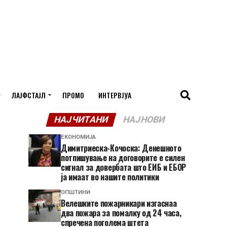
ЛАЈФСТАЈЛ
ПРОМО
ИНТЕРВЈУА
НАЈЧИТАНИ
НАЈНОВИ
ЕКОНОМИЈА
Димитриеска-Кочоска: Денешното
потпишување на договорите е силен
сигнал за довербата што ЕИБ и ЕБОР
ја имаат во нашите политики
ОПШТИНИ
Велешките пожарникари изгаснаа
два пожара за помалку од 24 часа,
спречена поголема штета