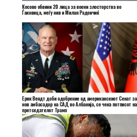
Косово обвини 20 лица за воени злосторства во
Ѓаковица, меѓу нив и Милан Радоичиќ
Ерик Вендт доби одобрение од американскиот Сенат за
нов амбасадор на САД во Албанија, се чека потписот н
претседателот Трамп