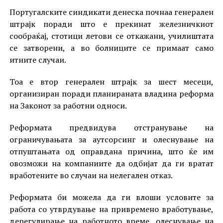
Португалските синдикати денеска почнаа генерален
штрајк поради што е прекинат железничкиот
сообраќај, стотици летови се откажани, училиштата
се затворени, а во болниците се примаат само
итните случаи.
Тоа е втор генерален штрајк за шест месеци,
организиран поради планираната владина реформа
на Законот за работни односи.
Реформата предвидува отстранување на
ограничувањата за аутсорсинг и олеснување на
отпуштањата од оправдана причина, што ќе им
овозможи на компаниите да одбијат да ги вратат
вработените во случаи на нелегален отказ.
Реформата би можела да ги влоши условите за
работа со утврдување на привремено вработување,
дерегулирање на работното време, олеснување на