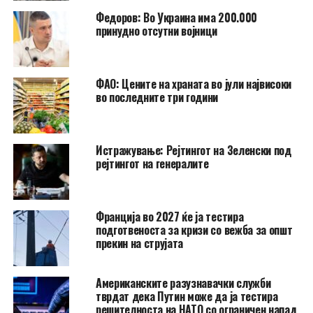
Федоров: Во Украина има 200.000
принудно отсутни војници
ФАО: Цените на храната во јули највисоки
во последните три години
Истражување: Рејтингот на Зеленски под
рејтингот на генералите
Франција во 2027 ќе ја тестира
подготвеноста за кризи со вежба за општ
прекин на струјата
Американските разузнавачки служби
тврдат дека Путин може да ја тестира
решителноста на НАТО со ограничен напад