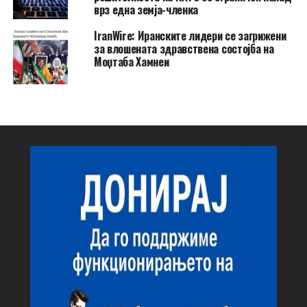
врз една земја-членка
IranWire: Иранските лидери се загрижени
за влошената здравствена состојба на
Моџтаба Хамнеи