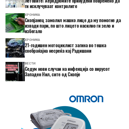
летовите: Аеродромите принудени повремено да
ги исклучуваат контролите
ХРОНИКА
Скопјанец замолил машко лице да му помогне да
извади пари, по што лицето насилно ги зело и
избегало
ХРОНИКА
21-годишен мотоциклист загина во тешка
сообраќајна несреќа кај Радишани
ВЕСТИ
Седум нови случаи на инфекција со вирусот
Западен Нил, сите од Скопје