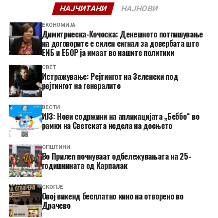
НАЈЧИТАНИ
НАЈНОВИ
ЕКОНОМИЈА
Димитриеска-Кочоска: Денешното потпишување
на договорите е силен сигнал за довербата што
ЕИБ и ЕБОР ја имаат во нашите политики
СВЕТ
Истражување: Рејтингот на Зеленски под
рејтингот на генералите
ВЕСТИ
ИЈЗ: Нови содржини на апликацијата „Беббо“ во
рамки на Светската недела на доењето
ОПШТИНИ
Во Прилеп почнуваат одбележувањата на 25-
годишнината од Карпалак
СКОПЈЕ
​Овој викенд бесплатно кино на отворено во
Драчево