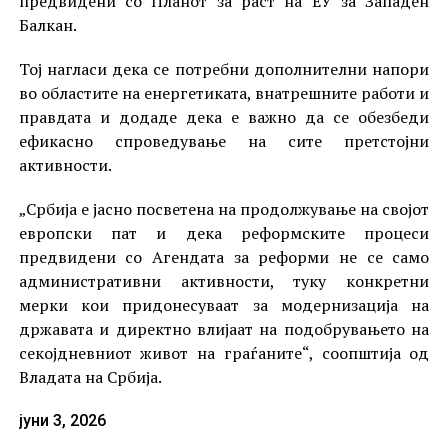
предвидени со Планот за раст на ЕУ за Западен
Балкан.
Тој нагласи дека се потребни дополнителни напори
во областите на енергетиката, внатрешните работи и
правдата и додаде дека е важно да се обезбеди
ефикасно спроведување на сите претстојни
активности.
„Србија е јасно посветена на продолжување на својот
европски пат и дека реформските процеси
предвидени со Агендата за реформи не се само
административни активности, туку конкретни
мерки кои придонесуваат за модернизација на
државата и директно влијаат на подобрувањето на
секојдневниот живот на граѓаните“, соопштија од
Владата на Србија.
јуни 3, 2026