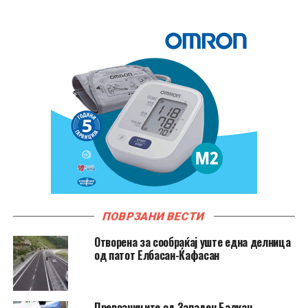
ПОВРЗАНИ ВЕСТИ
Отворена за сообраќај уште една делница
од патот Елбасан-Ќафасан
Превозниците од Западен Балкан