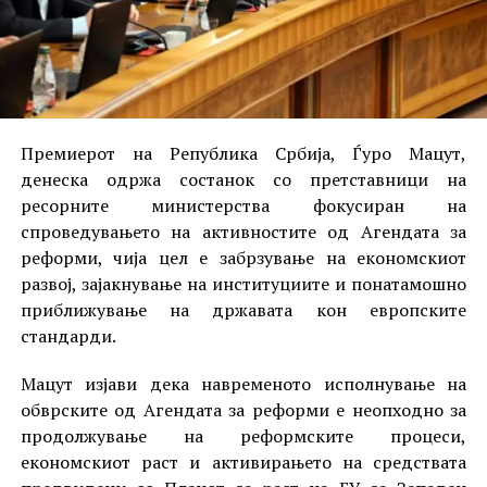
Премиерот на Република Србија, Ѓуро Мацут,
денеска одржа состанок со претставници на
ресорните министерства фокусиран на
спроведувањето на активностите од Агендата за
реформи, чија цел е забрзување на економскиот
развој, зајакнување на институциите и понатамошно
приближување на државата кон европските
стандарди.
Мацут изјави дека навременото исполнување на
обврските од Агендата за реформи е неопходно за
продолжување на реформските процеси,
економскиот раст и активирањето на средствата