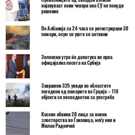
најавуваат нови чекори ако ЕУ не понуди
решение
Во Албанија за 24 часа се регистрирани 30
пожари, осум се уште се активни
Зеленски утре ќе допатува во прва
официјална посета на Србија
Завршени 325 увиди во областите
погодени од пожарите во Грција – 118
објекти се несоодветни за употреба
Косово обвини 20 лица за воени
злосторства во Ѓаковица, меѓу нив и
Милан Радоичиќ