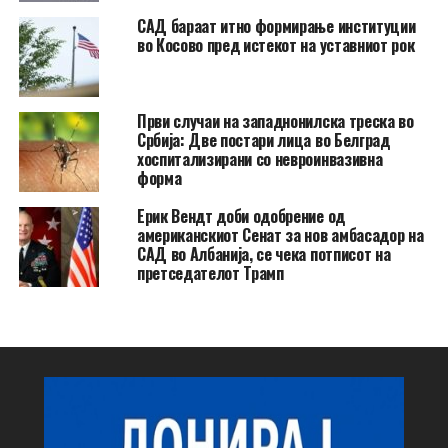
САД бараат итно формирање институции
во Косово пред истекот на уставниот рок
Први случаи на западнонилска треска во
Србија: Две постари лица во Белград
хоспитализирани со невроинвазивна
форма
Ерик Вендт доби одобрение од
американскиот Сенат за нов амбасадор на
САД во Албанија, се чека потписот на
претседателот Трамп