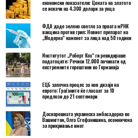
економски показатели: Цената на златото
се искачи на 4.300 долари за унца
ФДА даде зелено светло за првата мРНК
вакцина против грип: Новиот препарат на
„Модерна“ наменет за лица над 50 години
Институтот „Роберт Кох“ ги ревидираше
податоците: Речиси 12.000 починати од
екстремните горештини во Германија
ЕЦБ започна процес за нов дизајн на
еврото: Граѓаните ќе гласаат за 10
предлози до 21 септември
Доскорешната украинска амбасадорка во
Вашингтон, Олга Стефанишина, осомничена
за прикривање имот