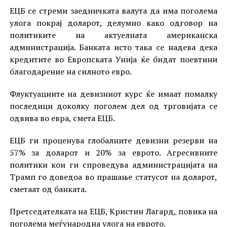
ЕЦБ се стреми заедничката валута да има поголема
улога покрај доларот, делумно како одговор на
политиките на актуелната американска
администрација. Банката исто така се надева дека
кредитите во Европската Унија ќе бидат поевтини
благодарение на силното евро.
Флуктуациите на девизниот курс ќе имаат помалку
последици доколку поголем дел од трговијата се
одвива во евра, смета ЕЦБ.
ЕЦБ ги проценува глобалните девизни резерви на
57% за доларот и 20% за еврото. Агресивните
политики кои ги спроведува администрацијата на
Трамп го доведоа во прашање статусот на доларот,
сметаат од банката.
Претседателката на ЕЦБ, Кристин Лагард, повика на
поголема меѓународна улога на еврото.