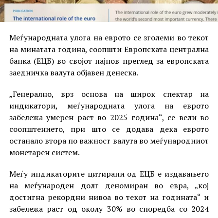
Меѓународната улога на еврото се зголеми во текот
на минатата година, соопшти Европската централна
банка (ЕЦБ) во својот најнов преглед за европската
заедничка валута објавен денеска.
„Генерално, врз основа на широк спектар на
индикатори, меѓународната улога на еврото
забележа умерен раст во 2025 година“, се вели во
соопштението, при што се додава дека еврото
останало втора по важност валута во меѓународниот
монетарен систем.
Меѓу индикаторите цитирани од ЕЦБ е издавањето
на меѓународен долг деномиран во евра, „кој
достигна рекордни нивоа во текот на годината“ и
забележа раст од околу 30% во споредба со 2024