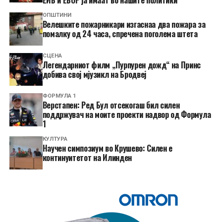
ОПШТИНИ
Велешките пожарникари изгаснаа два пожара за
помалку од 24 часа, спречена поголема штета
СЦЕНА
Легендарниот филм „Пурпурен дожд“ на Принс
добива свој мјузикл на Бродвеј
ФОРМУЛА 1
Верстапен: Ред Бул отсекогаш бил силен
поддржувач на моите проекти надвор од Формула
1
КУЛТУРА
Научен симпозиум во Крушево: Силен е
континуитетот на Илинден