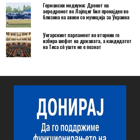
Германски медиуми: Дронот на
аеродромот во Лајпциг бил пронајден во
близина на авион со муниција за Украина
Унгарскиот парламент во вторник го
избира шефот на државата, а кандидатот
на Тиса сè уште не е познат