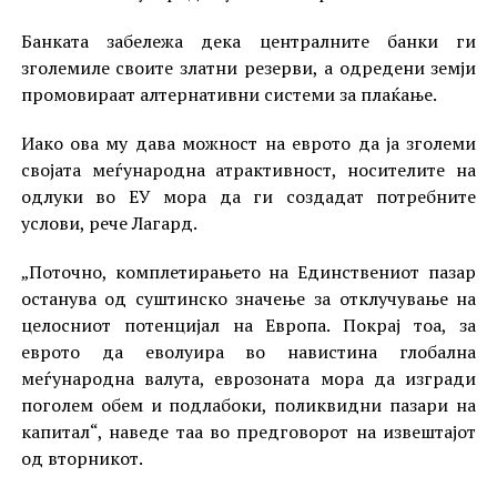
Банката забележа дека централните банки ги
зголемиле своите златни резерви, а одредени земји
промовираат алтернативни системи за плаќање.
Иако ова му дава можност на еврото да ја зголеми
својата меѓународна атрактивност, носителите на
одлуки во ЕУ мора да ги создадат потребните
услови, рече Лагард.
„Поточно, комплетирањето на Единствениот пазар
останува од суштинско значење за отклучување на
целосниот потенцијал на Европа. Покрај тоа, за
еврото да еволуира во навистина глобална
меѓународна валута, еврозоната мора да изгради
поголем обем и подлабоки, поликвидни пазари на
капитал“, наведе таа во предговорот на извештајот
од вторникот.