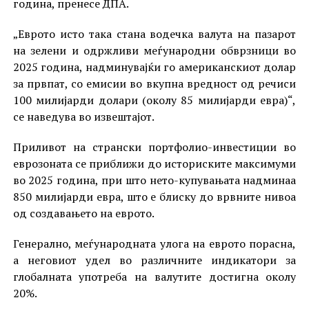
година, пренесе ДПА.
„Еврото исто така стана водечка валута на пазарот
на зелени и одржливи меѓународни обврзници во
2025 година, надминувајќи го американскиот долар
за првпат, со емисии во вкупна вредност од речиси
100 милијарди долари (околу 85 милијарди евра)“,
се наведува во извештајот.
Приливот на странски портфолио-инвестиции во
еврозоната се приближи до историските максимуми
во 2025 година, при што нето-купувањата надминаа
850 милијарди евра, што е блиску до врвните нивоа
од создавањето на еврото.
Генерално, меѓународната улога на еврото порасна,
а неговиот удел во различните индикатори за
глобалната употреба на валутите достигна околу
20%.