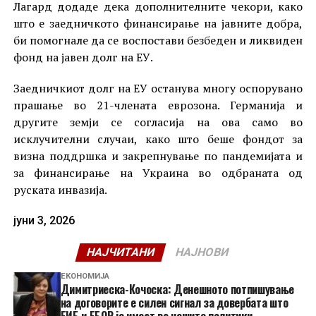
Лагард додаде дека дополнителните чекори, како
што е заедничкото финансирање на јавните добра,
би помогнале да се воспостави безбеден и ликвиден
фонд на јавен долг на ЕУ.
Заедничкиот долг на ЕУ останува многу оспорувано
прашање во 21-члената еврозона. Германија и
другите земји се согласија на ова само во
исклучителни случаи, како што беше фондот за
визна поддршка и закрепнување по пандемијата и
за финансирање на Украина во одбраната од
руската инвазија.
јуни 3, 2026
НАЈЧИТАНИ
НАЈНОВИ
ЕКОНОМИЈА
Димитриеска-Кочоска: Денешното потпишување
на договорите е силен сигнал за довербата што
ЕИБ и ЕБОР ја имаат во нашите политики