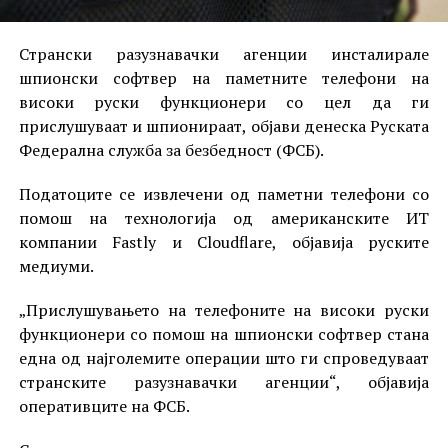
Странски разузнавачки агенции инсталирале
шпионски софтвер на паметните телефони на
високи руски функционери со цел да ги
прислушуваат и шпионираат, објави денеска Руската
Федерална служба за безбедност (ФСБ).
Податоците се извлечени од паметни телефони со
помош на технологија од американските ИТ
компании Fastly и Cloudflare, објавија руските
медиуми.
„Прислушувањето на телефоните на високи руски
функционери со помош на шпионски софтвер стана
една од најголемите операции што ги спроведуваат
странските разузнавачки агенции“, објавија
оперативците на ФСБ.