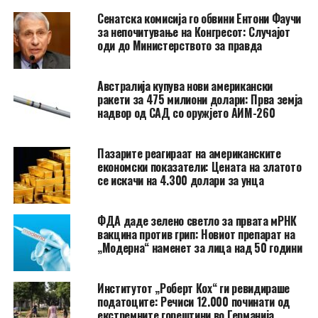
Сенатска комисија го обвини Ентони Фаучи
за непочитување на Конгресот: Случајот
оди до Министерството за правда
Австралија купува нови американски
ракети за 475 милиони долари: Прва земја
надвор од САД со оружјето АИМ-260
Пазарите реагираат на американските
економски показатели: Цената на златото
се искачи на 4.300 долари за унца
ФДА даде зелено светло за првата мРНК
вакцина против грип: Новиот препарат на
„Модерна“ наменет за лица над 50 години
Институтот „Роберт Кох“ ги ревидираше
податоците: Речиси 12.000 починати од
екстремните горештини во Германија