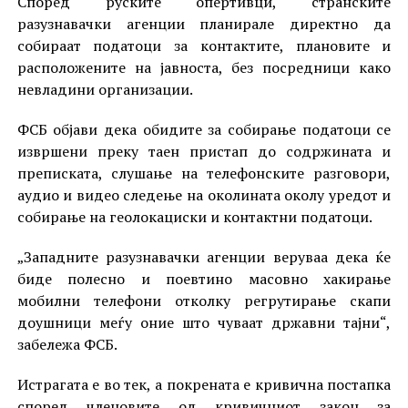
Според руските опертивци, странските
разузнавачки агенции планирале директно да
собираат податоци за контактите, плановите и
расположените на јавноста, без посредници како
невладини организации.
ФСБ објави дека обидите за собирање податоци се
извршени преку таен пристап до содржината и
преписката, слушање на телефонските разговори,
аудио и видео следење на околината околу уредот и
собирање на геолокациски и контактни податоци.
„Западните разузнавачки агенции веруваа дека ќе
биде полесно и поевтино масовно хакирање
мобилни телефони отколку регрутирање скапи
доушници меѓу оние што чуваат државни тајни“,
забележа ФСБ.
Истрагата е во тек, а покрената е кривична постапка
според членовите од кривичниот закон за