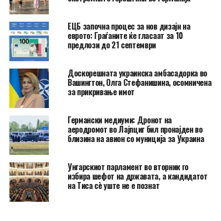
ЕЦБ започна процес за нов дизајн на
еврото: Граѓаните ќе гласаат за 10
предлози до 21 септември
Доскорешната украинска амбасадорка во
Вашингтон, Олга Стефанишина, осомничена
за прикривање имот
Германски медиуми: Дронот на
аеродромот во Лајпциг бил пронајден во
близина на авион со муниција за Украина
Унгарскиот парламент во вторник го
избира шефот на државата, а кандидатот
на Тиса сè уште не е познат