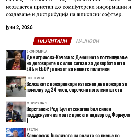
неовластен пристап до компјутерски информации и
создавање и дистрибуција на шпионски софтвер.
јуни 2, 2026
НАЈЧИТАНИ
НАЈНОВИ
ЕКОНОМИЈА
Димитриеска-Кочоска: Денешното потпишување
на договорите е силен сигнал за довербата што
ЕИБ и ЕБОР ја имаат во нашите политики
ОПШТИНИ
Велешките пожарникари изгаснаа два пожара за
помалку од 24 часа, спречена поголема штета
ФОРМУЛА 1
Верстапен: Ред Бул отсекогаш бил силен
поддржувач на моите проекти надвор од Формула
1
ВЕСТИ
Клековски: Анализата на водата за пиење во