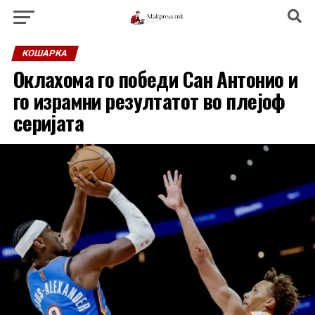
КОШАРКА
Оклахома го победи Сан Антонио и
го израмни резултатот во плејоф
серијата