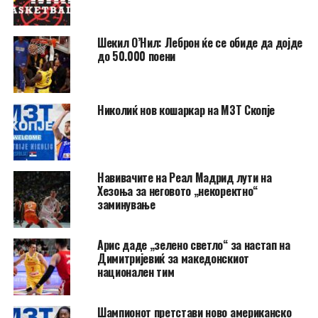
Шекил О’Нил: Леброн ќе се обиде да дојде
до 50.000 поени
Николиќ нов кошаркар на МЗТ Скопје
Навивачите на Реал Мадрид лути на
Хезоња за неговото „некоректно“
заминување
Арис даде „зелено светло“ за настап на
Димитријевиќ за македонскиот
национален тим
Шампионот претстави ново американско