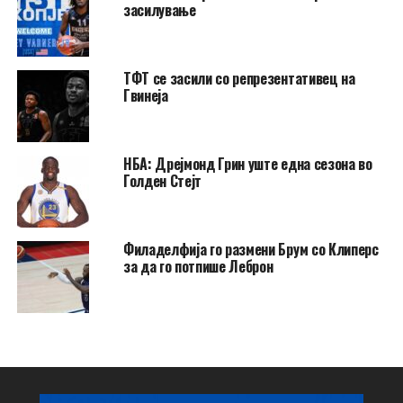
засилување
ТФТ се засили со репрезентативец на
Гвинеја
НБА: Дрејмонд Грин уште една сезона во
Голден Стејт
Филаделфија го размени Брум со Клиперс
за да го потпише Леброн