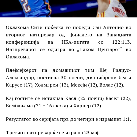
Оклахома Сити ноќеска го победи Сан Антонио во
вториот натпревар од финалето на Западната
конференција на НБА-лигата со 122:113.
Натпреварот се одигра во „Паком Центарот“ во
Оклахома.
Плејмејкерот на домашниот тим Шеј Гилџус-
Александар, постигна 30 поени, двоцифрени беа и
Карусо (17), Холмгрен (13), Мекејн (12), Волас (12).
Кај гостите се истакнаа Касл (25 поени) Васел (22),
Вембањама (21 + 16 скока) и Харпер (12).
Резултатот во серијата прв до четири е израмнет 1:1.
Третиот натпревар ќе се игра на 23 мај.