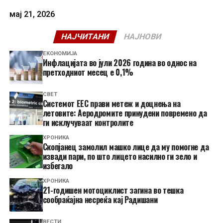
мај 21, 2026
НАЈЧИТАНИ
НАЈНОВИ
ЕКОНОМИЈА
Инфлацијата во јули 2026 година во однос на
претходниот месец е 0,1%
СВЕТ
Системот ЕЕС прави метеж и доцнења на
летовите: Аеродромите принудени повремено да
ги исклучуваат контролите
ХРОНИКА
Скопјанец замолил машко лице да му помогне да
извади пари, по што лицето насилно ги зело и
избегало
ХРОНИКА
21-годишен мотоциклист загина во тешка
сообраќајна несреќа кај Радишани
ВЕСТИ