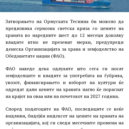
Затворањето на Ормуската Теснина би можело да
предизвика сериозна светска криза со цените на
храната во наредните шест до 12 месеци доколку
владите итно не преземат мерки, предупреди
денеска Организацијата за храна и земјоделство на
Обединетите нации (ФАО).
ФАО наведе дека одлуките што сега ги носат
земјоделците и владите за употребата на ѓубрива,
увозот, финансирањето и изборот на култури ќе
одредат дали цените на храната нагло ќе пораснат
на крајот на оваа или на почетокот на 2027 година.
Според податоците на ФАО, последиците се веќе
видливи, бидејќи индексот на цените на храната на
организацијата, кој ги следи месечните промени на