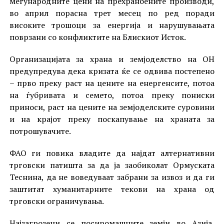
меѓународните цени на прехранбените производи,
во април порасна трет месец по ред поради
високите трошоци за енергија и нарушувањата
поврзани со конфликтите на Блискиот Исток.
Организацијата за храна и земјоделство на ОН
предупредува дека кризата ќе се одвива постепено
– прво преку раст на цените на енергенсите, потоа
на ѓубривата и семето, потоа преку пониски
приноси, раст на цените на земјоделските суровини
и на крајот преку поскапување на храната за
потрошувачите.
ФАО ги повика владите да најдат алтернативни
трговски патишта за да ја заобиколат Ормуската
Теснина, да не воведуваат забрани за извоз и да ги
заштитат хуманитарните текови на храна од
трговски ограничувања.
Најзагрозени се посиромашните земји во Азија,