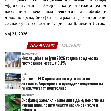
Африка и Латинска Америка, каде што голем дел од
населението веќе има тешкотии да обезбеди
доволно храна, бидејќи тие држави традиционално
се снабдуваат со азотни ѓубрива од Блискиот Исток.
мај 21, 2026
НАЈЧИТАНИ
НАЈНОВИ
ЕКОНОМИЈА
Инфлацијата во јули 2026 година во однос на
претходниот месец е 0,1%
СВЕТ
Системот ЕЕС прави метеж и доцнења на
летовите: Аеродромите принудени повремено да
ги исклучуваат контролите
ХРОНИКА
Скопјанец замолил машко лице да му помогне да
извади пари, по што лицето насилно ги зело и
избегало