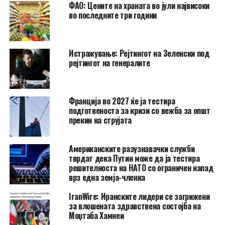
ФАО: Цените на храната во јули највисоки
во последните три години
Истражување: Рејтингот на Зеленски под
рејтингот на генералите
Франција во 2027 ќе ја тестира
подготвеноста за кризи со вежба за општ
прекин на струјата
Американските разузнавачки служби
тврдат дека Путин може да ја тестира
решителноста на НАТО со ограничен напад
врз една земја-членка
IranWire: Иранските лидери се загрижени
за влошената здравствена состојба на
Моџтаба Хамнеи