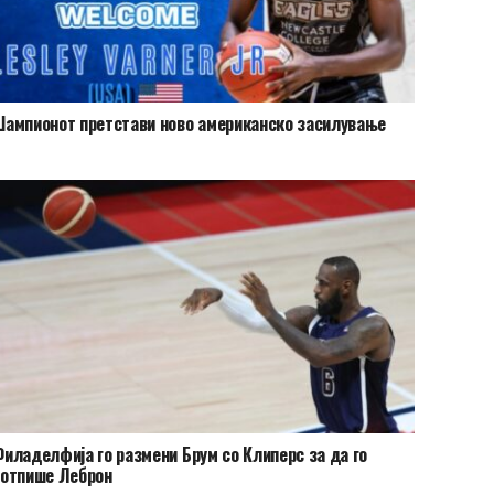
ампионот претстави ново американско засилување
иладелфија го размени Брум со Клиперс за да го
потпише Леброн