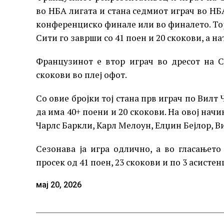
во НБА лигата и стана седмиот играч во НБА
конференциско финале или во финалето. Тој
Сити го заврши со 41 поен и 20 скокови, а 
Французинот е втор играч во дресот на 
скокови во плеј офот.
Со овие бројки тој стана прв играч по Вил
да има 40+ поени и 20 скокови. На овој на
Чарлс Баркли, Карл Мелоун, Елџин Бејлор, В
Сезонава ја игра одлично, а во гласањет
просек од 41 поен, 23 скокови и по 3 асисте
мај 20, 2026