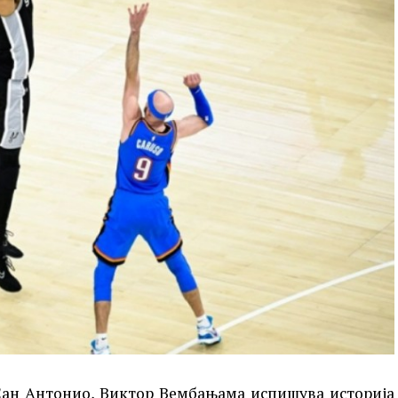
Сан Антонио, Виктор Вембањама испишува историја