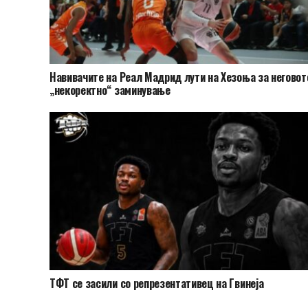
Навивачите на Реал Мадрид лути на Хезоња за неговот
„некоректно“ заминување
ТФТ се засили со репрезентативец на Гвинеја