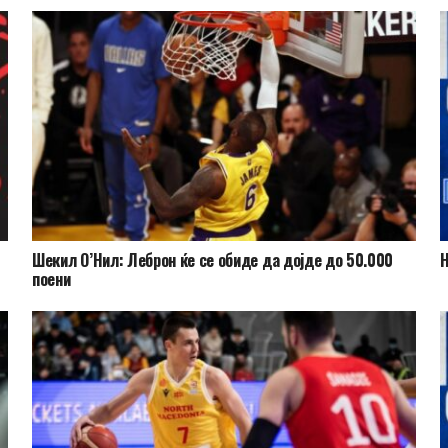
Шекил О’Нил: Леброн ќе се обиде да дојде до 50.000
Н
поени