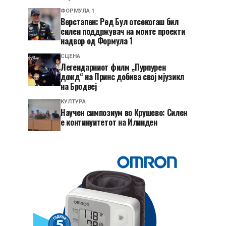
ФОРМУЛА 1
Верстапен: Ред Бул отсекогаш бил
силен поддржувач на моите проекти
надвор од Формула 1
СЦЕНА
Легендарниот филм „Пурпурен
дожд“ на Принс добива свој мјузикл
на Бродвеј
КУЛТУРА
Научен симпозиум во Крушево: Силен
е континуитетот на Илинден