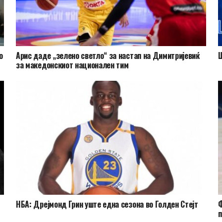
о
Арис даде „зелено светло“ за настап на Димитријевиќ
Ш
за македонскиот национален тим
НБА: Дрејмонд Грин уште една сезона во Голден Стејт
Ф