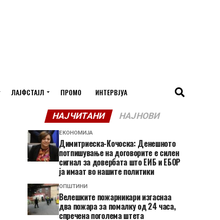
ЛАЈФСТАЈЛ
ПРОМО
ИНТЕРВЈУА
НАЈЧИТАНИ
НАЈНОВИ
ЕКОНОМИЈА
Димитриеска-Кочоска: Денешното
потпишување на договорите е силен
сигнал за довербата што ЕИБ и ЕБОР
ја имаат во нашите политики
ОПШТИНИ
Велешките пожарникари изгаснаа
два пожара за помалку од 24 часа,
спречена поголема штета