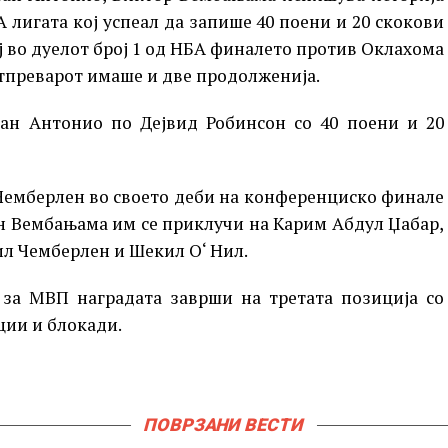
 лигата кој успеал да запише 40 поени и 20 скокови
 во дуелот број 1 од НБА финалето против Оклахома
натпреварот имаше и две продолженија.
Сан Антонио по Дејвид Робинсон со 40 поени и 20
т Чемберлен во своето деби на конференциско финале
чин Вембањама им се приклучи на Карим Абдул Џабар,
ил Чемберлен и Шекил О‘ Нил.
о за МВП наградата заврши на третата позиција со
нции и блокади.
ПОВРЗАНИ ВЕСТИ