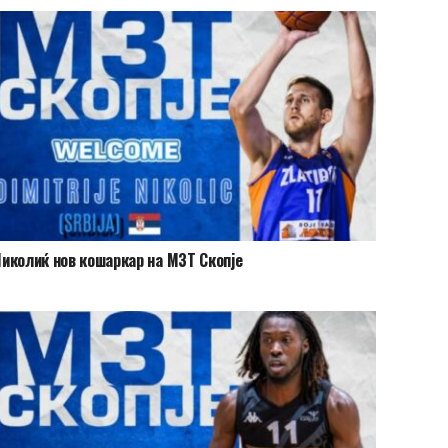
иколиќ нов кошаркар на МЗТ Скопје