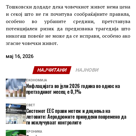
Тошковски додаде дека човечкиот живот нема цена
и секој што не ги почитува сообраќајните правила,
особено во урбаните средини, претставува
потенцијален ризик да предизвика трагедија што
никогаш повеќе не може да се исправи, особено ако
згасне човечки живот.
мај 16, 2026
НАЈЧИТАНИ
НАЈНОВИ
ЕКОНОМИЈА
Инфлацијата во јули 2026 година во однос на
претходниот месец е 0,1%
СВЕТ
Системот ЕЕС прави метеж и доцнења на
летовите: Аеродромите принудени повремено да
ги исклучуваат контролите
ХРОНИКА