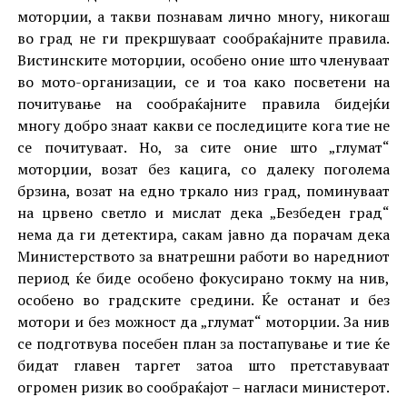
моторџии, а такви познавам лично многу, никогаш
во град не ги прекршуваат сообраќајните правила.
Вистинските моторџии, особено оние што членуваат
во мото-организации, се и тоа како посветени на
почитување на сообраќајните правила бидејќи
многу добро знаат какви се последиците кога тие не
се почитуваат. Но, за сите оние што „глумат“
моторџии, возат без кацига, со далеку поголема
брзина, возат на едно тркало низ град, поминуваат
на црвено светло и мислат дека „Безбеден град“
нема да ги детектира, сакам јавно да порачам дека
Министерството за внатрешни работи во наредниот
период ќе биде особено фокусирано токму на нив,
особено во градските средини. Ќе останат и без
мотори и без можност да „глумат“ моторџии. За нив
се подготвува посебен план за постапување и тие ќе
бидат главен таргет затоа што претставуваат
огромен ризик во сообраќајот – нагласи министерот.