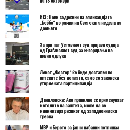
на 18 октомври
ИЈЗ: Нови содржини на апликацијата
„Беббо“ во рамки на Светската недела на
доењето
За прв пат Уставниот суд пријави судија
од Граѓанскиот суд за ингорирање на
нивна одлука
Лекот „Фостер“ ќе биде достапен во
аптеките без доплата, само со законски
утврдената партиципација
Даниловски: Ако правилно се применуваат
методите на заштита, може да се
минимизира ризикот од западнонилска
треска
МВР и Бирото за јавни набавки потпишаа