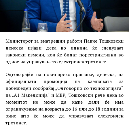
Министерот за внатрешни работи Панче Тошковски
денеска изјави дека во иднина ќе следуваат
законски измени, кои ќе бидат порестриктивни во
однос на управувањето електричен тротинет.
Одговарајќи на новинарско прашање, денеска, на
официјалната промоција на кампањата за
побезбеден сообраќај „Одговорно со технологијата“
на „А1 Македонија“ и МВР, Тошковски рече дека во
моментот не може да каже дали ќе има
ограничување на возраста до 16 или до 18 години за
оние што ќе може да управуваат електричен
тротинет.