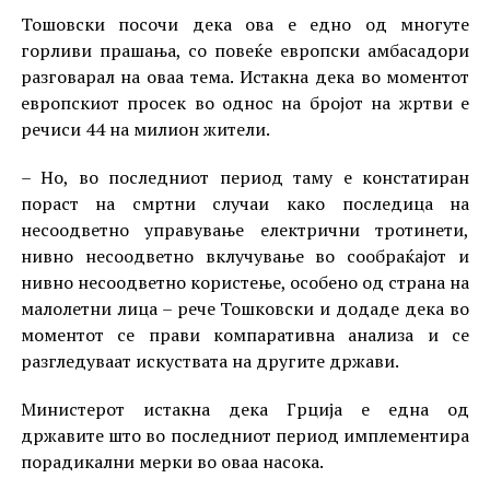
Тошовски посочи дека ова е едно од многуте
горливи прашања, со повеќе европски амбасадори
разговарал на оваа тема. Истакна дека во моментот
европскиот просек во однос на бројот на жртви е
речиси 44 на милион жители.
– Но, во последниот период таму е констатиран
пораст на смртни случаи како последица на
несоодветно управување електрични тротинети,
нивно несоодветно вклучување во сообраќајот и
нивно несоодветно користење, особено од страна на
малолетни лица – рече Тошковски и додаде дека во
моментот се прави компаративна анализа и се
разгледуваат искуствата на другите држави.
Министерот истакна дека Грција е една од
државите што во последниот период имплементира
порадикални мерки во оваа насока.