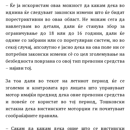
– Ќе ја искористам оваа можност да кажам дека во
иднина ќе следуваат законски измени што ќе бидат
порестриктивни во оваа област. Не можам сега да
навлегувам во детали, дали ќе станува збор за
ограничување до 18 или до 16 години, дали ќе
одиме со забрани или со порегулиран систем, но во
секој случај, апсолутно е јасно дека на ова поле ни се
потребни законски измени сè со цел зголемување на
безбедноста поврзана со овој тип превозни средства
– најави тој.
За тоа дали во текот на летниот период ќе се
зголеми и контролата врз лицата што управуваат
мотор имајќи предвид дека овие превозни средства
и повеќе се користат во тој период, Тошковски
истакна дека вистинските моторџии ги почитуваат
сообраќајните правила.
– Сакам да кажам дека оние што се вистински