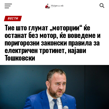
ВЕСТИ
Тие што глумат „моторџии“ ќе
останат без мотор, ќе воведеме и
поригорозни законски правила за
електричен тротинет, најави
Тошковски