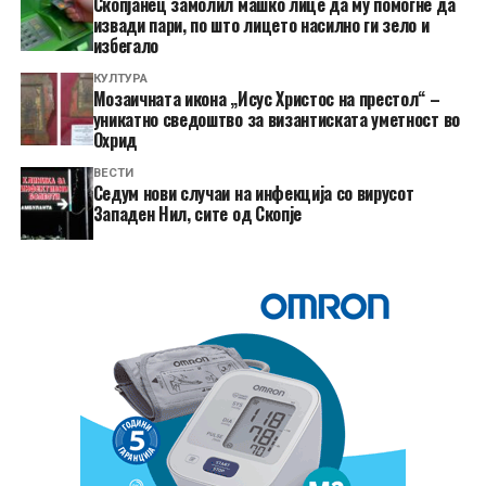
Скопјанец замолил машко лице да му помогне да
извади пари, по што лицето насилно ги зело и
избегало
КУЛТУРА
Мозаичната икона „Исус Христос на престол“ –
уникатно сведоштво за византиската уметност во
Охрид
ВЕСТИ
Седум нови случаи на инфекција со вирусот
Западен Нил, сите од Скопје