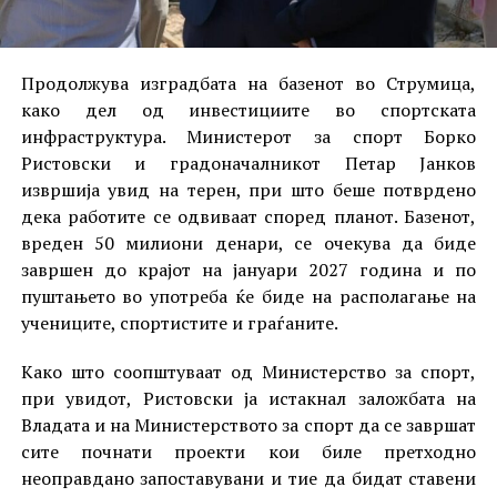
Продолжува изградбата на базенот во Струмица,
како дел од инвестициите во спортската
инфраструктура. Министерот за спорт Борко
Ристовски и градоначалникот Петар Јанков
извршија увид на терен, при што беше потврдено
дека работите се одвиваат според планот. Базенот,
вреден 50 милиони денари, се очекува да биде
завршен до крајот на јануари 2027 година и по
пуштањето во употреба ќе биде на располагање на
учениците, спортистите и граѓаните.
Како што соопштуваат од Министерство за спорт,
при увидот, Ристовски ја истакнал заложбата на
Владата и на Министерството за спорт да се завршат
сите почнати проекти кои биле претходно
неоправдано запоставувани и тие да бидат ставени