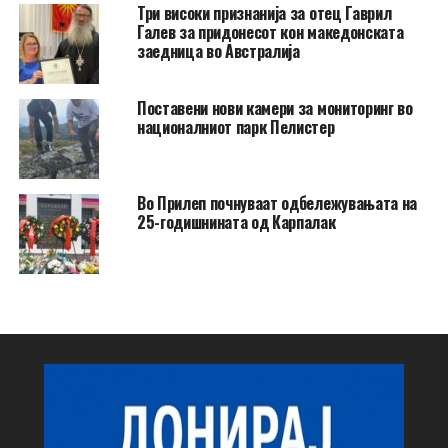
Три високи признанија за отец Гаврил
Галев за придонесот кон македонската
заедница во Австралија
Поставени нови камери за мониторинг во
националниот парк Пелистер
Во Прилеп почнуваат одбележувањата на
25-годишнината од Карпалак