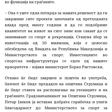
во функција на граѓаните.
– Ова е уште една потврда за нашата решеност да ги
завршиме сите проекти започнати од претходната
влада пред многу години и да го подобриме
квалитетот на живот на сите оние кои сакаат да се
занимаваат со спорт и рекреација. Станува збор за
инвестиција од 50 милиони, која е целосно
обезбедена од Владата на Република Македонија и
Министерството за спорт. Инвестициите во
спортска инфраструктура се еден од нашите
приоритети – изјави министерот Борко Ристовски.
Откако ќе биде завршен и пуштен во употреба,
базенот ќе биде предаден на општина Струмица и
ќе биде ставен на располагање на учениците и на
граѓаните. Градоначалникот на Општина Струмица,
Петар Јанков ја истакна добрата соработка и упати
благодарност до Министерството за спорт за