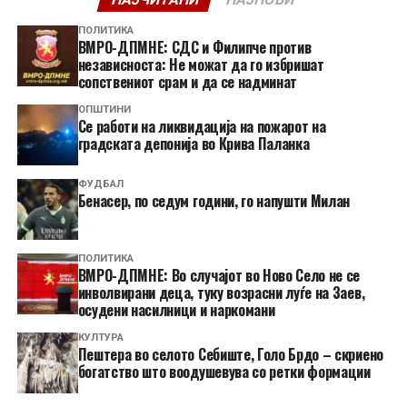
ПОЛИТИКА
ВМРО-ДПМНЕ: СДС и Филипче против
независноста: Не можат да го избришат
сопствениот срам и да се надминат
ОПШТИНИ
Се работи на ликвидација на пожарот на
градската депонија во Крива Паланка
ФУДБАЛ
Бенасер, по седум години, го напушти Милан
ПОЛИТИКА
ВМРО-ДПМНЕ: Во случајот во Ново Село не се
инволвирани деца, туку возрасни луѓе на Заев,
осудени насилници и наркомани
КУЛТУРА
Пештера во селото Себиште, Голо Брдо – скриено
богатство што воодушевува со ретки формации