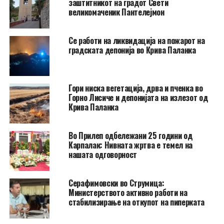
заштитникот на градот Свети
великомаченик Пантелејмон
Се работи на ликвидација на пожарот на
градската депонија во Крива Паланка
Гори ниска вегетација, дрва и пченка во
Горно Лисиче и депонијата на излезот од
Крива Паланка
Во Прилеп одбележани 25 години од
Карпалак: Нивната жртва е темел на
нашата одговорност
Серафимовски во Струмица:
Министерството активно работи на
стабилизирање на откупот на пиперката