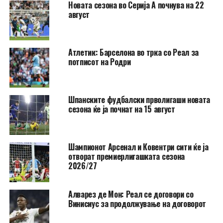
Новата сезона во Серија А почнува на 22
август
Атлетик: Барселона во трка со Реал за
потписот на Родри
Шпанските фудбалски прволигаши новата
сезона ќе ја почнат на 15 август
Шампионот Арсенал и Ковентри сити ќе ја
отворат премиерлигашката сезона
2026/27
Алварез де Мон: Реал се договори со
Винисиус за продолжување на договорот