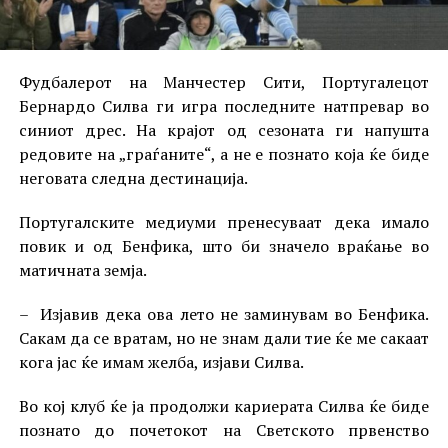
Фудбалерот на Манчестер Сити, Португалецот
Бернардо Силва ги игра последните натпревар во
синиот дрес. На крајот од сезоната ги напушта
редовите на „граѓаните“, а не е познато која ќе биде
неговата следна дестинација.
Португалските медиуми пренесуваат дека имало
повик и од Бенфика, што би значело враќање во
матичната земја.
– Изјавив дека ова лето не заминувам во Бенфика.
Сакам да се вратам, но не знам дали тие ќе ме сакаат
кога јас ќе имам желба, изјави Силва.
Во кој клуб ќе ја продолжи кариерата Силва ќе биде
познато до почетокот на Светското првенство