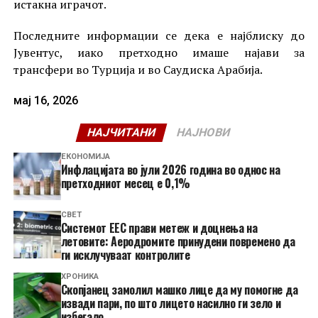
истакна играчот.
Последните информации се дека е најблиску до
Јувентус, иако претходно имаше најави за
трансфери во Турција и во Саудиска Арабија.
мај 16, 2026
НАЈЧИТАНИ
НАЈНОВИ
ЕКОНОМИЈА
Инфлацијата во јули 2026 година во однос на
претходниот месец е 0,1%
СВЕТ
Системот ЕЕС прави метеж и доцнења на
летовите: Аеродромите принудени повремено да
ги исклучуваат контролите
ХРОНИКА
Скопјанец замолил машко лице да му помогне да
извади пари, по што лицето насилно ги зело и
избегало