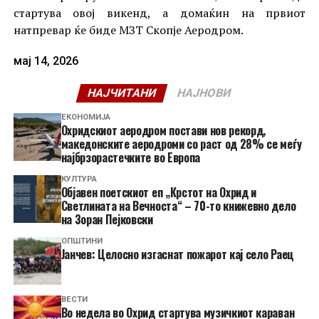
стартува овој викенд, а домаќин на првиот
натпревар ќе биде МЗТ Скопје Аеродром.
мај 14, 2026
НАЈЧИТАНИ
НАЈНОВИ
ЕКОНОМИЈА
Охридскиот аеродром постави нов рекорд,
македонските аеродроми со раст од 28% се меѓу
најбрзорастечките во Европа
КУЛТУРА
Објавен поетскиот еп „Крстот на Охрид и
Светлината на Вечноста“ – 70-то книжевно дело
на Зоран Пејковски
ОПШТИНИ
Јанчев: Целосно изгаснат пожарот кај село Раец
ВЕСТИ
Во недела во Охрид стартува музичкиот караван