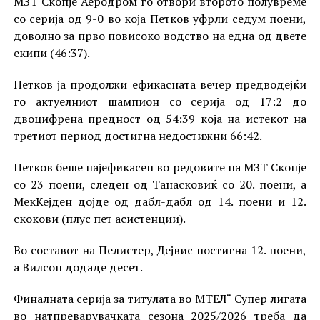
МЗТ Скопје Аеродром го отвори второто полувреме
со серија од 9-0 во која Петков уфрли седум поени,
доволно за прво повисоко водство на една од двете
екипи (46:37).
Петков ја продолжи ефикасната вечер предводејќи
го актуелниот шампион со серија од 17:2 до
двоцифрена предност од 54:39 која на истекот на
третиот период достигна недостижни 66:42.
Петков беше најефикасен во редовите на МЗТ Скопје
со 23 поени, следен од Танасковиќ со 20. поени, а
МекКејден дојде од дабл-дабл од 14. поени и 12.
скокови (плус пет асистенции).
Во составот на Пелистер, Дејвис постигна 12. поени,
а Вилсон додаде десет.
Финалната серија за титулата во МТЕЛ“ Супер лигата
во натпреварувачката сезона 2025/2026 треба да