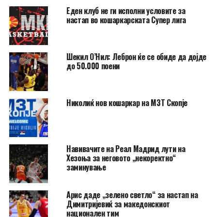
Еден клуб не ги исполни условите за
настап во кошаркарската Супер лига
Шекил О’Нил: Леброн ќе се обиде да дојде
до 50.000 поени
Николиќ нов кошаркар на МЗТ Скопје
Навивачите на Реал Мадрид лути на
Хезоња за неговото „некоректно“
заминување
Арис даде „зелено светло“ за настап на
Димитријевиќ за македонскиот
национален тим