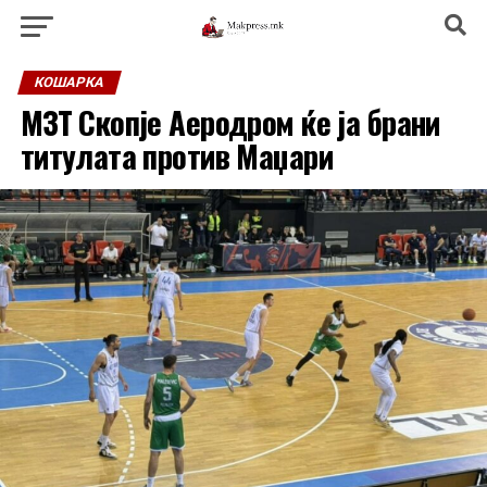
КОШАРКА
МЗТ Скопје Аеродром ќе ја брани
титулата против Маџари