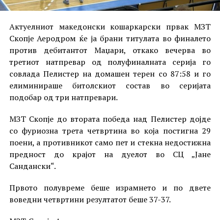
Актуелниот македонски кошаркарски првак МЗТ
Скопје Аеродром ќе ја брани титулата во финалето
против дебитантот Маџари, откако вечерва во
третиот натпревар од полуфиналната серија го
совлада Пелистер на домашен терен со 87:58 и го
елиминираше битолскиот состав во серијата
подобар од три натпревари.
МЗТ Скопје до втората победа над Пелистер дојде
со фуриозна трета четвртина во која постигна 29
поени, а противникот само пет и стекна недостижна
предност до крајот на дуелот во СЦ „Јане
Сандански“.
Првото полувреме беше израмнето и по двете
воведни четвртини резултатот беше 37-37.