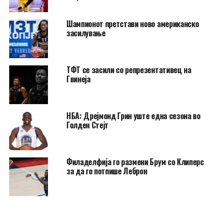
Шампионот претстави ново американско
засилување
ТФТ се засили со репрезентативец на
Гвинеја
НБА: Дрејмонд Грин уште една сезона во
Голден Стејт
Филаделфија го размени Брум со Клиперс
за да го потпише Леброн