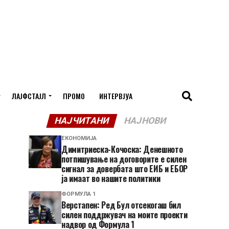
ЛАЈФСТАЈЛ
ПРОМО
ИНТЕРВЈУА
НАЈЧИТАНИ
НАЈНОВИ
ЕКОНОМИЈА
Димитриеска-Кочоска: Денешното
потпишување на договорите е силен
сигнал за довербата што ЕИБ и ЕБОР
ја имаат во нашите политики
ФОРМУЛА 1
Верстапен: Ред Бул отсекогаш бил
силен поддржувач на моите проекти
надвор од Формула 1