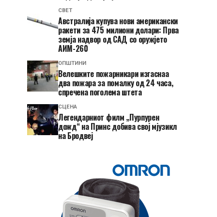
СВЕТ
Австралија купува нови американски
ракети за 475 милиони долари: Прва
земја надвор од САД со оружјето
АИМ-260
ОПШТИНИ
Велешките пожарникари изгаснаа
два пожара за помалку од 24 часа,
спречена поголема штета
СЦЕНА
Легендарниот филм „Пурпурен
дожд“ на Принс добива свој мјузикл
на Бродвеј