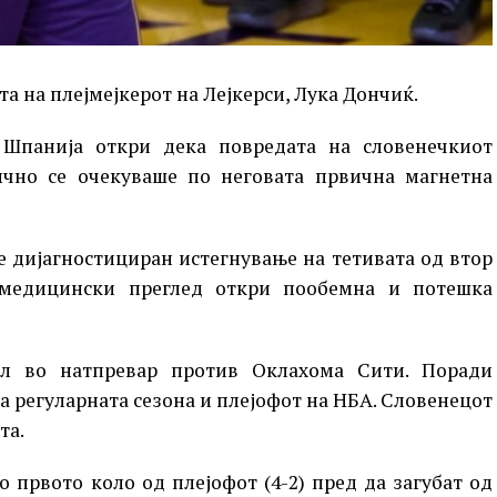
та на плејмејкерот на Лејкерси, Лука Дончиќ.
 Шпанија откри дека повредата на словенечкиот
чно се очекуваше по неговата првична магнетна
е дијагностициран истегнување на тетивата од втор
 медицински преглед откри пообемна и потешка
ил во натпревар против Оклахома Сити. Поради
на регуларната сезона и плејофот на НБА. Словенецот
та.
о првото коло од плејофот (4-2) пред да загубат од