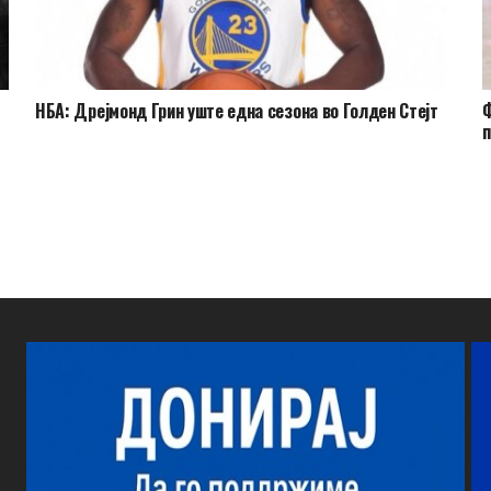
НБА: Дрејмонд Грин уште една сезона во Голден Стејт
Ф