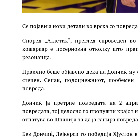
Се појавија нови детали во врска со повреда
Според „Атлетик“, преглед спроведен во
кошаркар е посериозна отколку што први
резонанца.
Првично беше објавено дека на Дончиќ му 
степен. Сепак, подоцнежниот, пообемен
повреда.
Дончиќ ја претрпе повредата на 2 апр
повредата, тој целосно го пропушти крајот 
отпатува во Шпанија за да ја санира повреда
Без Дончиќ, Лејкерси го победија Хјустон в