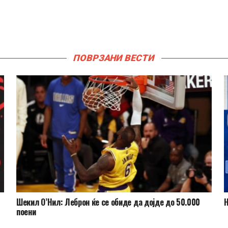
ПОВРЗАНИ ВЕСТИ
Шекил О’Нил: Леброн ќе се обиде да дојде до 50.000
Н
поени