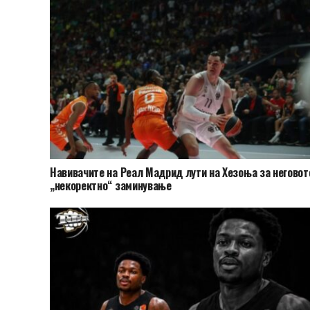
Навивачите на Реал Мадрид лути на Хезоња за неговот
„некоректно“ заминување