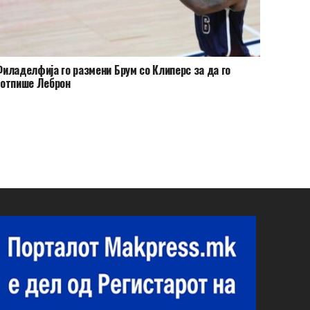
иладелфија го размени Брум со Клиперс за да го
потпише Леброн