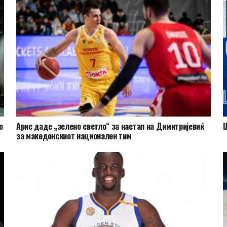
о
Арис даде „зелено светло“ за настап на Димитријевиќ
Ш
за македонскиот национален тим