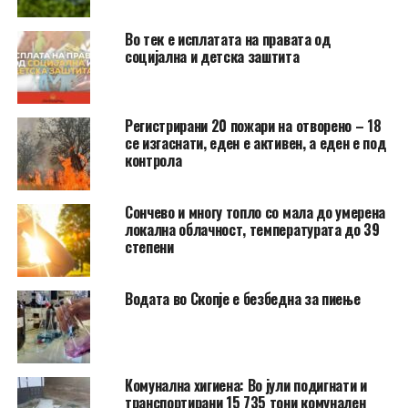
Во тек е исплатата на правата од
социјална и детска заштита
Регистрирани 20 пожари на отворено – 18
се изгаснати, еден е активен, а еден е под
контрола
Сончево и многу топло со мала до умерена
локална облачност, температурата до 39
степени
Водата во Скопје е безбедна за пиење
Комунална хигиена: Во јули подигнати и
транспортирани 15 735 тони комунален