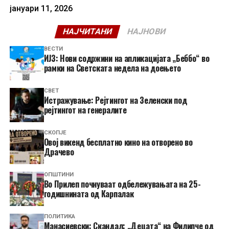
јануари 11, 2026
НАЈЧИТАНИ
НАЈНОВИ
ВЕСТИ
ИЈЗ: Нови содржини на апликацијата „Беббо“ во
рамки на Светската недела на доењето
СВЕТ
Истражување: Рејтингот на Зеленски под
рејтингот на генералите
СКОПЈЕ
​Овој викенд бесплатно кино на отворено во
Драчево
ОПШТИНИ
Во Прилеп почнуваат одбележувањата на 25-
годишнината од Карпалак
ПОЛИТИКА
Манасиевски: Скандал: „Децата“ на Филипче од